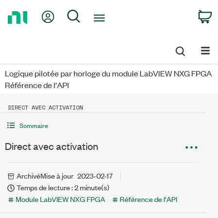
Return
My Account
Search
C
to
Home
Page
Logique pilotée par horloge du module LabVIEW NXG FPGA
Référence de l'API
DIRECT AVEC ACTIVATION
Sommaire
Direct avec activation
Archivé
Mise à jour
2023-02-17
Temps de lecture : 2 minute(s)
Module LabVIEW NXG FPGA
Référence de l'API