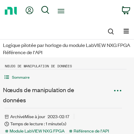
Return
My Account
Search
C
to
Home
Page
Logique pilotée par horloge du module LabVIEW NXG FPGA
Référence de l'API
NŒUDS DE MANIPULATION DE DONNÉES
Sommaire
Nœuds de manipulation de
données
Archivé
Mise à jour
2023-02-17
Temps de lecture : 1 minute(s)
Module LabVIEW NXG FPGA
Référence de l'API