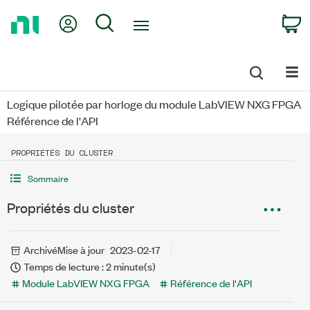
Return
My Account
Search
C
to
Home
Page
Logique pilotée par horloge du module LabVIEW NXG FPGA
Référence de l'API
PROPRIÉTÉS DU CLUSTER
Sommaire
Propriétés du cluster
Archivé
Mise à jour
2023-02-17
Temps de lecture : 2 minute(s)
Module LabVIEW NXG FPGA
Référence de l'API