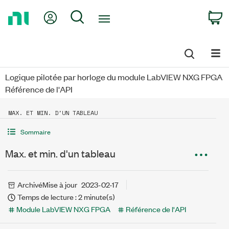
Return
My Account
Search
C
to
Home
Page
Logique pilotée par horloge du module LabVIEW NXG FPGA
Référence de l'API
MAX. ET MIN. D'UN TABLEAU
Sommaire
Max. et min. d'un tableau
Archivé
Mise à jour
2023-02-17
Temps de lecture : 2 minute(s)
Module LabVIEW NXG FPGA
Référence de l'API