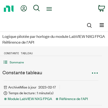
Return
My Account
Search
C
to
Home
Page
Logique pilotée par horloge du module LabVIEW NXG FPGA
Référence de l'API
CONSTANTE TABLEAU
Sommaire
Constante tableau
Archivé
Mise à jour
2023-02-17
Temps de lecture : 1 minute(s)
Module LabVIEW NXG FPGA
Référence de l'API