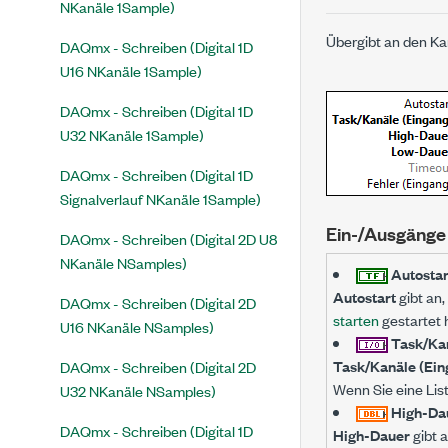
NKanäle 1Sample)
Übergibt an den Ka
DAQmx - Schreiben (Digital 1D
U16 NKanäle 1Sample)
DAQmx - Schreiben (Digital 1D
U32 NKanäle 1Sample)
DAQmx - Schreiben (Digital 1D
Signalverlauf NKanäle 1Sample)
Ein-/Ausgänge
DAQmx - Schreiben (Digital 2D U8
NKanäle NSamples)
Autosta
Autostart
gibt an,
DAQmx - Schreiben (Digital 2D
starten
gestartet 
U16 NKanäle NSamples)
Task/Kan
Task/Kanäle (Ein
DAQmx - Schreiben (Digital 2D
Wenn Sie eine Lis
U32 NKanäle NSamples)
High-Da
DAQmx - Schreiben (Digital 1D
High-Dauer
gibt a