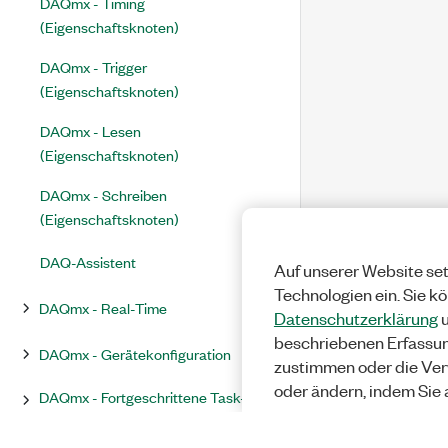
DAQmx - Timing
(Eigenschaftsknoten)
DAQmx - Trigger
(Eigenschaftsknoten)
DAQmx - Lesen
(Eigenschaftsknoten)
DAQmx - Schreiben
(Eigenschaftsknoten)
DAQ-Assistent
Auf unserer Website set
Technologien ein. Sie k
DAQmx - Real-Time
Datenschutzerklärung
u
beschriebenen Erfassu
DAQmx - Gerätekonfiguration
zustimmen oder die Ver
oder ändern, indem Sie 
DAQmx - Fortgeschrittene Task-
Optionen