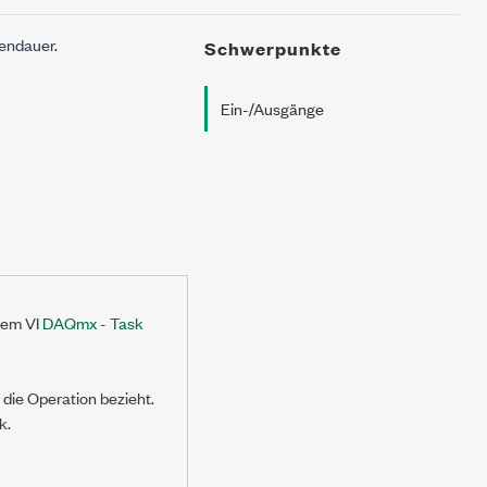
endauer.
Schwerpunkte
Ein-/Ausgänge
 dem VI
DAQmx - Task
h die Operation bezieht.
k.