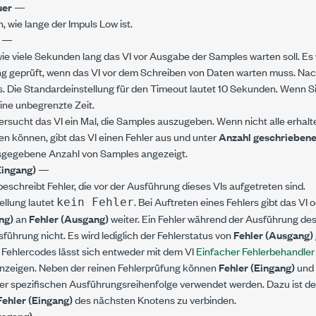
uer
—
n, wie lange der Impuls Low ist.
t
—
wie viele Sekunden lang das VI vor Ausgabe der Samples warten soll. Es 
g geprüft, wenn das VI vor dem Schreiben von Daten warten muss. Nach
us. Die Standardeinstellung für den Timeout lautet 10 Sekunden. Wenn S
eine unbegrenzte Zeit.
ersucht das VI ein Mal, die Samples auszugeben. Wenn nicht alle erha
 können, gibt das VI einen Fehler aus und unter
Anzahl geschriebene
usgegebene Anzahl von Samples angezeigt.
Eingang)
—
eschreibt Fehler, die vor der Ausführung dieses VIs aufgetreten sind.
ellung lautet
. Bei Auftreten eines Fehlers gibt das VI
kein Fehler
ng)
an
Fehler (Ausgang)
weiter. Ein Fehler während der Ausführung des
sführung nicht. Es wird lediglich der Fehlerstatus von
Fehler (Ausgang)
Fehlercodes lässt sich entweder mit dem VI
Einfacher Fehlerbehandler
nzeigen. Neben der reinen Fehlerprüfung können
Fehler (Eingang)
und
er spezifischen Ausführungsreihenfolge verwendet werden. Dazu ist d
Fehler (Eingang)
des nächsten Knotens zu verbinden.
usgang)
—