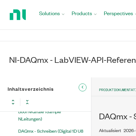
Return
DAQmx - Schreiben (Digital 1D U8
to
Solutions
Products
Perspectives
1Kanal NSamples)
Home
Page
DAQmx - Schreiben (Digital 1D
U16 1Kanal NSamples)
DAQmx - Schreiben (Digital 1D
U32 1Kanal NSamples)
NI-DAQmx - LabVIEW-API-Referen
DAQmx - Schreiben (Digital
Signalverlauf 1Kanal NSamples)
DAQmx - Schreiben (Digital 1D
Inhaltsverzeichnis
PRODUKTDOKUMENTAT
Bool NKanäle 1Sample 1Leitung)
DAQmx - Schreiben (Digital 2D
Bool NKanäle 1Sample
DAQmx - S
NLeitungen)
Aktualisiert
2026-
DAQmx - Schreiben (Digital 1D U8