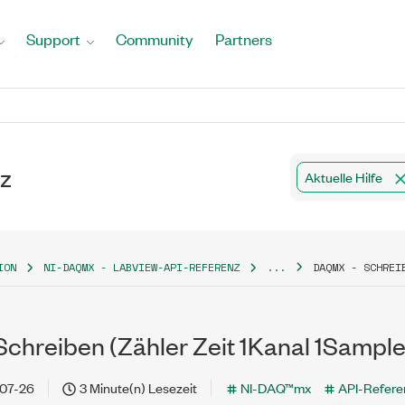
Support
Community
Partners
z
Aktuelle Hilfe
ION
NI-DAQMX - LABVIEW-API-REFERENZ
...
DAQMX - SCHREI
chreiben (Zähler Zeit 1Kanal 1Sample
07-26
3 Minute(n) Lesezeit
NI-DAQ™mx
API-Refere