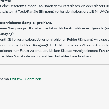
st eine Referenz auf den Task nach dem Start dieses VIs oder dieser Fu
nalliste mit
Task/Kanäle (Eingang)
verbunden haben, erstellt NI-DAQ
eschriebener Samples pro Kanal
—
ener Samples pro Kanal
ist die tatsächliche Anzahl der erfolgreich g
Ausgang)
—
enthält Fehlerangaben. Bei einem Fehler an
Fehler (Eingang)
wird dies
nsonsten zeigt
Fehler (Ausgang)
den Fehlerstatus des VIs oder der Funkt
ationen zum Fehler zu erhalten, klicken Sie das Anzeigeelement
Fehle
r rechten Maustaste an und wählen Sie
Fehler beschreiben
.
Thema:
DAQmx - Schreiben