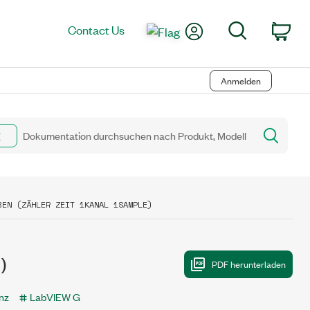
My Account
Search
Contact Us
Car
Anmelden
BEN (ZÄHLER ZEIT 1KANAL 1SAMPLE)
)
nz
LabVIEW G