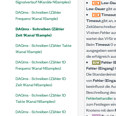
Signalverlauf NKanäle NSamples)
Low-Da
Low-Dauer
gibt a
DAQmx - Schreiben (Zähler
Timeou
Frequenz 1Kanal 1Sample)
Timeout
gibt an, 
Zeitüberschreibun
DAQmx - Schreiben (Zähler
VI einen Fehler a
Zeit 1Kanal 1Sample)
wartet das VI für 
Beim
Timeout
0 v
DAQmx - Schreiben (Zähler Takte
ausgegeben werden
1Kanal 1Sample)
die erfolgreich a
DAQmx - Schreiben (Zähler 1D
Fehler (
Frequenz 1Kanal NSamples)
Fehler (Eingang)
b
Die Standardeinst
DAQmx - Schreiben (Zähler 1D
von
Fehler (Einga
Zeit 1Kanal NSamples)
beeinflusst die Au
Beschreibung des 
DAQmx - Schreiben (Zähler 1D
Fehlerbehandler
a
Takte 1Kanal NSamples)
zum Festlegen ein
Knotens mit dem
DAQmx - Schreiben (Zähler 1D
Task (A