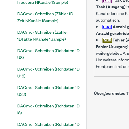
Frequenz NKanäle 1Sample)
Task (Ausgang)
i
Kanal oder eine Ka
DAQmx - Schreiben (Zähler 1D
automatisch.
Zeit NKanäle 1Sample)
Anzahl g
DAQmx - Schreiben (Zähler
Anzahl geschrieb
1DTakte NKanäle 1Sample)
Fehler (
Fehler (Ausgang)
DAQmx - Schreiben (Rohdaten 1D
weitergeleitet. A
U8)
Um weitere Inform
Frontpanel mit de
DAQmx - Schreiben (Rohdaten 1D
U16)
DAQmx - Schreiben (Rohdaten 1D
Übergeordnetes 
U32)
DAQmx - Schreiben (Rohdaten 1D
I8)
DAQmx - Schreiben (Rohdaten 1D