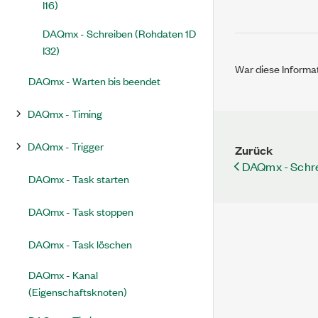
I16)
DAQmx - Schreiben (Rohdaten 1D
I32)
War diese Informat
DAQmx - Warten bis beendet
DAQmx - Timing
DAQmx - Trigger
Zurück
DAQmx - Schre
DAQmx - Task starten
DAQmx - Task stoppen
DAQmx - Task löschen
DAQmx - Kanal
(Eigenschaftsknoten)