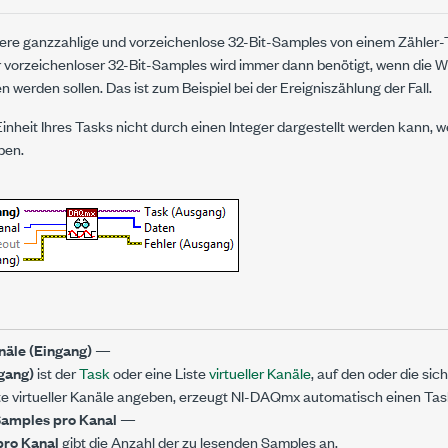
rere ganzzahlige und vorzeichenlose 32-Bit-Samples von einem Zähler-
 vorzeichenloser 32-Bit-Samples wird immer dann benötigt, wenn die We
n werden sollen. Das ist zum Beispiel bei der Ereigniszählung der Fall.
nheit Ihres Tasks nicht durch einen Integer dargestellt werden kann, 
ben.
äle (Eingang)
—
gang)
ist der
Task
oder eine Liste
virtueller Kanäle
, auf den oder die sic
te virtueller Kanäle angeben, erzeugt NI-DAQmx automatisch einen Tas
amples pro Kanal
—
pro Kanal
gibt die Anzahl der zu lesenden Samples an.