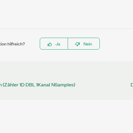
ion hilfreich?
Ja
Nein
 (Zähler 1D DBL 1Kanal NSamples)