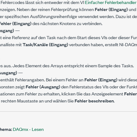
Fehlercodes lässt sich entweder mit dem VI
Einfacher Fehlerbehandler
nzeigen. Neben der reinen Fehlerprüfung können
Fehler (Eingang)
und
er spezifischen Ausführungsreihenfolge verwendet werden. Dazu ist d
Fehler (Eingang)
des nächsten Knotens zu verbinden.
usgang)
—
st eine Referenz auf den Task nach dem Start dieses VIs oder dieser Fu
nalliste mit
Task/Kanäle (Eingang)
verbunden haben, erstellt NI-DAQ
—
s aus. Jedes Element des Arrays entspricht einem Sample des Tasks.
Ausgang)
—
enthält Fehlerangaben. Bei einem Fehler an
Fehler (Eingang)
wird dies
nsonsten zeigt
Fehler (Ausgang)
den Fehlerstatus des VIs oder der Funkt
ationen zum Fehler zu erhalten, klicken Sie das Anzeigeelement
Fehle
r rechten Maustaste an und wählen Sie
Fehler beschreiben
.
Thema:
DAQmx - Lesen