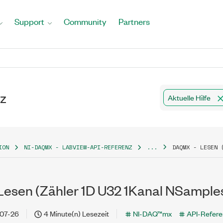
Support
Community
Partners
z
Aktuelle Hilfe
ION
NI-DAQMX - LABVIEW-API-REFERENZ
...
DAQMX - LESEN 
esen (Zähler 1D U32 1Kanal NSample
07-26
4 Minute(n) Lesezeit
NI-DAQ™mx
API-Refere