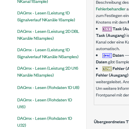
NKanal 1Sample)
Beschreibung des 
Fehlerbehandler
a
DAQmx - Lesen (Leistung 1D
zum Festlegen ein
Signalverlauf NKanäle 1Sample)
Knotens mit dem
Task (A
DAQmx - Lesen (Leistung 2D DBL
Task (Ausgang)
i
NKanäle NSamples)
Kanal oder eine Ka
automatisch.
DAQmx - Lesen (Leistung 1D
Daten
Signalverlauf NKanäle NSamples)
Daten
gibt Sample
DAQmx - Lesen (Leistung 2D U16
Fehler (
NKanäle NSamples)
Fehler (Ausgang)
weitergeleitet. A
DAQmx - Lesen (Rohdaten 1D U8)
Um weitere Inform
Frontpanel mit de
DAQmx - Lesen (Rohdaten 1D
U16)
DAQmx - Lesen (Rohdaten 1D
Übergeordnetes 
U32)