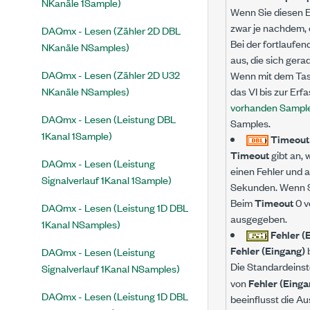
NKanäle 1Sample)
Wenn Sie diesen E
zwar je nachdem, 
DAQmx - Lesen (Zähler 2D DBL
Bei der fortlaufen
NKanäle NSamples)
aus, die sich gera
DAQmx - Lesen (Zähler 2D U32
Wenn mit dem Task
NKanäle NSamples)
das VI bis zur Er
vorhanden Sample
DAQmx - Lesen (Leistung DBL
Samples.
1Kanal 1Sample)
Timeou
Timeout
gibt an, 
DAQmx - Lesen (Leistung
einen Fehler und 
Signalverlauf 1Kanal 1Sample)
Sekunden. Wenn 
Beim
Timeout
0 v
DAQmx - Lesen (Leistung 1D DBL
ausgegeben.
1Kanal NSamples)
Fehler (
Fehler (Eingang)
b
DAQmx - Lesen (Leistung
Die Standardeinst
Signalverlauf 1Kanal NSamples)
von
Fehler (Einga
DAQmx - Lesen (Leistung 1D DBL
beeinflusst die Au