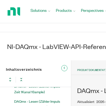
Return
DAQmx - Lesen (Digital 1D
to
Solutions
Products
Perspectives
Signalverlauf NKanäle NSamples)
Home
Page
DAQmx - Lesen (Digital 1D
Signalverlauf NKanäle NSamples
Dauer)
DAQmx - Lesen (Zähler DBL
NI-DAQmx - LabVIEW-API-Referen
1Kanal 1Sample)
DAQmx - Lesen (Zähler U32
1Kanal 1Sample)
Inhaltsverzeichnis
PRODUKTDOKUMENTAT
DAQmx - Lesen (Zähler Impuls
Freq 1 Kanal 1 Sample)
DAQmx - Lesen (Zähler Impuls
DAQmx - L
Zeit 1Kanal 1Sample)
DAQmx - Lesen (Zähler Impuls
Aktualisiert
2026-