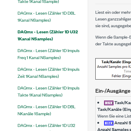
Takte 1Kanal 1Sample)
Liest ein oder meh
DAQmx - Lesen (Zähler 1D DBL
Lesen ganzzahliger
1Kanal NSamples)
sie sind, ausgegebe
DAQmx - Lesen (Zähler 1D U32
Wenn die Sample-Ei
1Kanal NSamples)
der Takte ausgege
DAQmx - Lesen (Zähler 1D Impuls
Freq 1 Kanal NSamples)
DAQmx - Lesen (Zähler 1D Impuls
Zeit 1Kanal NSamples)
DAQmx - Lesen (Zähler 1D Impuls
Ein-/Ausgänge
Takte 1Kanal NSamples)
Task/Kan
DAQmx - Lesen (Zähler 1D DBL
Task/Kanäle (Ein
NKanäle 1Sample)
Wenn Sie eine Lis
Anzahl S
DAQmx - Lesen (Zähler 1D U32
Anzahl Samples 