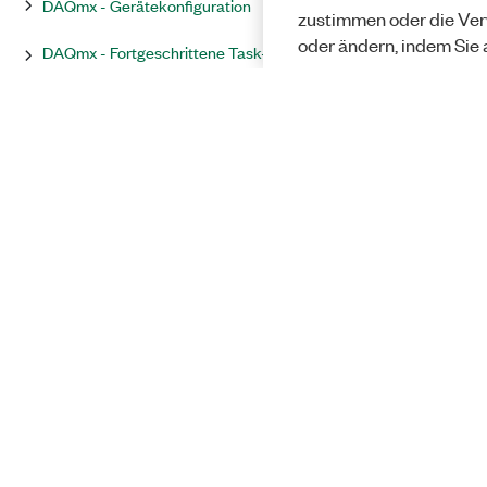
DAQmx - Gerätekonfiguration
zustimmen oder die Ver
oder ändern, indem Sie 
DAQmx - Fortgeschrittene Task-
Optionen
DAQmx - Fortgeschritten
NI-DAQmx-Eigenschaften
Unterstützte Eigenschaften nach
Gerät
Solutions