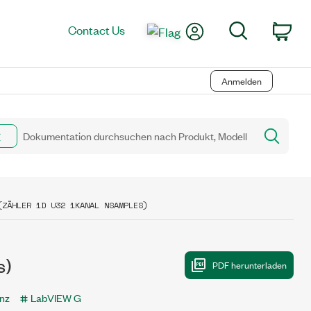
My Account
Search
Contact Us
Car
Anmelden
(ZÄHLER 1D U32 1KANAL NSAMPLES)
s)
nz
LabVIEW G