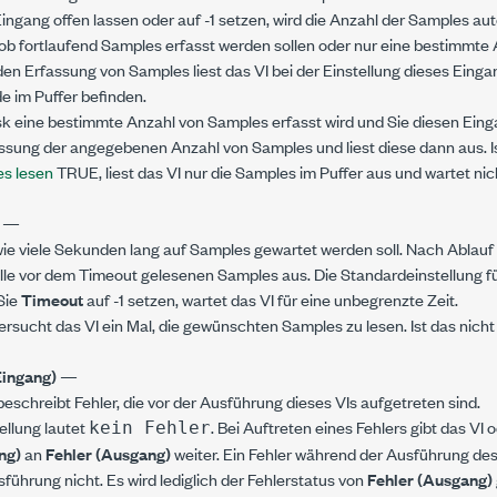
ingang offen lassen oder auf -1 setzen, wird die Anzahl der Samples a
ob fortlaufend Samples erfasst werden sollen oder nur eine bestimmte 
den Erfassung von Samples liest das VI bei der Einstellung dieses Einga
de im Puffer befinden.
 eine bestimmte Anzahl von Samples erfasst wird und Sie diesen Einga
fassung der angegebenen Anzahl von Samples und liest diese dann aus. I
s lesen
TRUE, liest das VI nur die Samples im Puffer aus und wartet nich
t
—
wie viele Sekunden lang auf Samples gewartet werden soll. Nach Ablauf d
alle vor dem Timeout gelesenen Samples aus. Die Standardeinstellung fü
Sie
Timeout
auf -1 setzen, wartet das VI für eine unbegrenzte Zeit.
ersucht das VI ein Mal, die gewünschten Samples zu lesen. Ist das nicht 
Eingang)
—
eschreibt Fehler, die vor der Ausführung dieses VIs aufgetreten sind.
ellung lautet
. Bei Auftreten eines Fehlers gibt das VI
kein Fehler
ng)
an
Fehler (Ausgang)
weiter. Ein Fehler während der Ausführung des
sführung nicht. Es wird lediglich der Fehlerstatus von
Fehler (Ausgang)