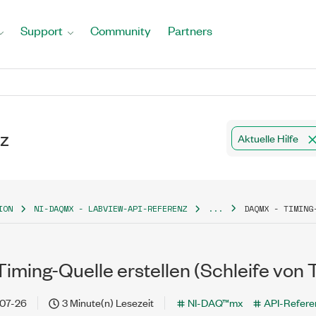
Support
Community
Partners
z
Aktuelle Hilfe
ION
NI-DAQMX - LABVIEW-API-REFERENZ
...
DAQMX - TIMING
iming-Quelle erstellen (Schleife von 
07-26
3 Minute(n) Lesezeit
NI-DAQ™mx
API-Refere