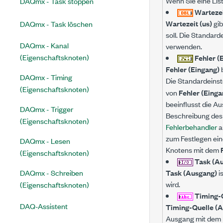
Wenn Sie eine Lis
DAQmx - Task stoppen
Wartezei
Wartezeit (us)
gib
DAQmx - Task löschen
soll. Die Standard
DAQmx - Kanal
verwenden.
(Eigenschaftsknoten)
Fehler (
Fehler (Eingang)
b
DAQmx - Timing
Die Standardeinst
(Eigenschaftsknoten)
von
Fehler (Einga
beeinflusst die Au
DAQmx - Trigger
Beschreibung des 
(Eigenschaftsknoten)
Fehlerbehandler
a
zum Festlegen ein
DAQmx - Lesen
Knotens mit dem
(Eigenschaftsknoten)
Task (A
DAQmx - Schreiben
Task (Ausgang)
i
wird.
(Eigenschaftsknoten)
Timing-
DAQ-Assistent
Timing-Quelle (
Ausgang mit dem