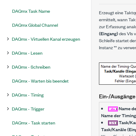
DAQmx Task Name
Erzeugt eine Taktq
ermittelt, wann Ta
DAQmx Global Channel
zur Erfassung anal
(Eingang)
des VIs v
DAQmx - Virtuellen Kanal erzeugen
Schleife startet de
Instanz "" zu verwe
DAQmx - Lesen
DAQmx - Schreiben
DAQmx - Warten bis beendet
DAQmx - Timing
Ein-/Ausgänge
Name de
DAQmx - Trigger
Name der Timing
Task/Kan
DAQmx - Task starten
Task/Kanäle (Ein