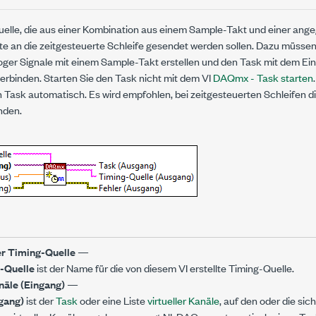
uelle, die aus einer Kombination aus einem Sample-Takt und einer an
kte an die zeitgesteuerte Schleife gesendet werden sollen. Dazu müsse
oger Signale mit einem Sample-Takt erstellen und den Task mit dem E
erbinden. Starten Sie den Task nicht mit dem VI
DAQmx - Task starten
n Task automatisch. Es wird empfohlen, bei zeitgesteuerten Schleifen di
nden.
r Timing-Quelle
—
-Quelle
ist der Name für die von diesem VI erstellte Timing-Quelle.
äle (Eingang)
—
gang)
ist der
Task
oder eine Liste
virtueller Kanäle
, auf den oder die sic