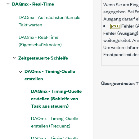
DAQmx - Real-Time
Wenn Sie am Ein
angegeben. Bei Fe
DAQmx - Auf nächsten Sample-
Ausgang darauf ei
Takt warten
Fehler (
Fehler (Ausgang)
DAQmx - Real-Time
weitergeleitet. A
(Eigenschaftsknoten)
Um weitere Inform
Frontpanel mit de
Zeitgesteuerte Schleife
DAQmx - Timing-Quelle
erstellen
Übergeordnetes 
DAQmx - Timing-Quelle
erstellen (Schleife von
Task aus steuern)
DAQmx - Timing-Quelle
erstellen (Frequenz)
DAQmx - Timing-Quelle