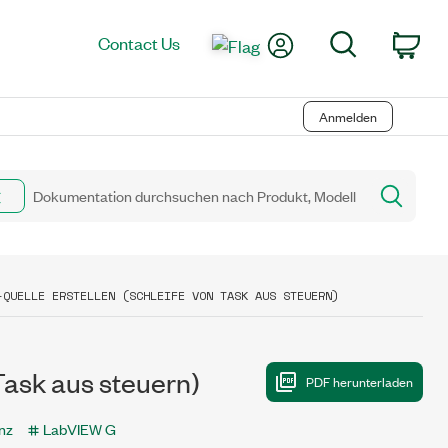
My Account
Search
Contact Us
Car
Anmelden
-QUELLE ERSTELLEN (SCHLEIFE VON TASK AUS STEUERN)
Task aus steuern)
nz
LabVIEW G