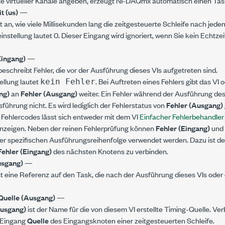
te virtueller Kanäle angeben, erzeugt NI-DAQmx automatisch einen Tas
t (us)
—
t an, wie viele Millisekunden lang die zeitgesteuerte Schleife nach je
einstellung lautet 0. Dieser Eingang wird ignoriert, wenn Sie kein Echtz
Eingang)
—
eschreibt Fehler, die vor der Ausführung dieses VIs aufgetreten sind.
ellung lautet
. Bei Auftreten eines Fehlers gibt das VI
kein Fehler
ng)
an
Fehler (Ausgang)
weiter. Ein Fehler während der Ausführung des
sführung nicht. Es wird lediglich der Fehlerstatus von
Fehler (Ausgang)
Fehlercodes lässt sich entweder mit dem VI
Einfacher Fehlerbehandler
nzeigen. Neben der reinen Fehlerprüfung können
Fehler (Eingang)
und
er spezifischen Ausführungsreihenfolge verwendet werden. Dazu ist d
Fehler (Eingang)
des nächsten Knotens zu verbinden.
usgang)
—
st eine Referenz auf den Task, die nach der Ausführung dieses VIs ode
Quelle (Ausgang)
—
Ausgang)
ist der Name für die von diesem VI erstellte Timing-Quelle. Ve
 Eingang
Quelle
des Eingangsknoten einer zeitgesteuerten Schleife.