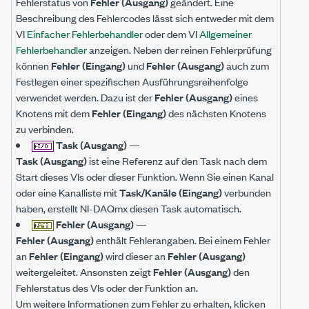
Fehlerstatus von
Fehler (Ausgang)
geändert. Eine
Beschreibung des Fehlercodes lässt sich entweder mit dem
VI
Einfacher Fehlerbehandler
oder dem VI
Allgemeiner
Fehlerbehandler
anzeigen. Neben der reinen Fehlerprüfung
können
Fehler (Eingang)
und
Fehler (Ausgang)
auch zum
Festlegen einer spezifischen Ausführungsreihenfolge
verwendet werden. Dazu ist der
Fehler (Ausgang)
eines
Knotens mit dem
Fehler (Eingang)
des nächsten Knotens
zu verbinden.
Task (Ausgang)
—
Task (Ausgang)
ist eine Referenz auf den Task nach dem
Start dieses VIs oder dieser Funktion. Wenn Sie einen Kanal
oder eine Kanalliste mit
Task/Kanäle (Eingang)
verbunden
haben, erstellt NI-DAQmx diesen Task automatisch.
Fehler (Ausgang)
—
Fehler (Ausgang)
enthält Fehlerangaben. Bei einem Fehler
an
Fehler (Eingang)
wird dieser an
Fehler (Ausgang)
weitergeleitet. Ansonsten zeigt
Fehler (Ausgang)
den
Fehlerstatus des VIs oder der Funktion an.
Um weitere Informationen zum Fehler zu erhalten, klicken