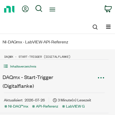
Return
My Account
Search
C
to
Home
Page
NI-DAQmx - LabVIEW-API-Referenz
DAQMX - START-TRIGGER (DIGITALFLANKE)
Inhaltsverzeichnis
DAQmx - Start-Trigger
(Digitalflanke)
Aktualisiert
2026-07-26
3 Minute(n) Lesezeit
NI-DAQ™mx
API-Referenz
LabVIEW G