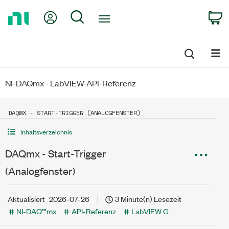
Return
My Account
Search
C
to
Home
Page
NI-DAQmx - LabVIEW-API-Referenz
DAQMX - START-TRIGGER (ANALOGFENSTER)
Inhaltsverzeichnis
DAQmx - Start-Trigger
(Analogfenster)
Aktualisiert
2026-07-26
3 Minute(n) Lesezeit
NI-DAQ™mx
API-Referenz
LabVIEW G