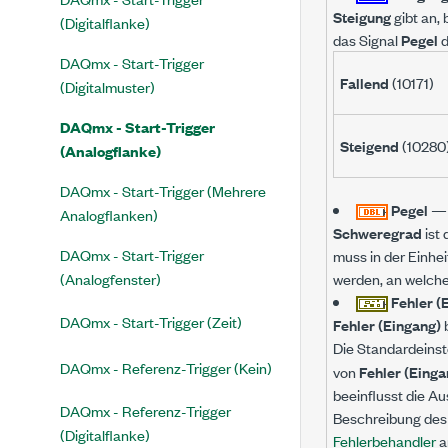
Steigung
gibt an,
(Digitalflanke)
das Signal
Pegel
d
DAQmx - Start-Trigger
Fallend
(10171)
(Digitalmuster)
DAQmx - Start-Trigger
Steigend
(10280
(Analogflanke)
DAQmx - Start-Trigger (Mehrere
Pegel
—
Analogflanken)
Schweregrad
ist
DAQmx - Start-Trigger
muss in der Einhe
(Analogfenster)
werden, an welche
Fehler (
DAQmx - Start-Trigger (Zeit)
Fehler (Eingang)
b
Die Standardeinst
DAQmx - Referenz-Trigger (Kein)
von
Fehler (Einga
beeinflusst die Au
DAQmx - Referenz-Trigger
Beschreibung des 
(Digitalflanke)
Fehlerbehandler
a