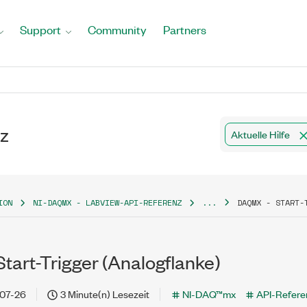
Support
Community
Partners
z
Aktuelle Hilfe
ION
NI-DAQMX - LABVIEW-API-REFERENZ
...
DAQMX - START-
tart-Trigger (Analogflanke)
07-26
3 Minute(n) Lesezeit
NI-DAQ™mx
API-Refere