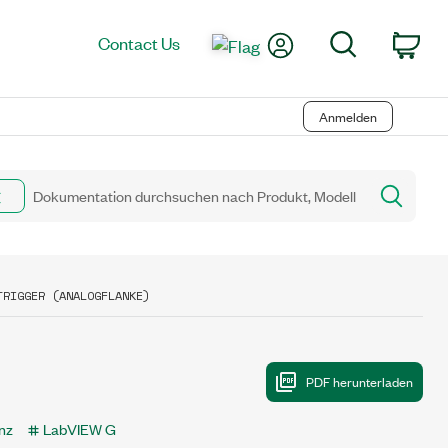
My Account
Search
Contact Us
Car
Anmelden
TRIGGER (ANALOGFLANKE)
nz
LabVIEW G