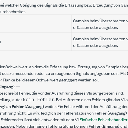
 bei welcher Steigung des Signals die Erfassung bzw. Erzeugung von Sam
urchschreitet.
Samples beim Überschreiten 
erfassen oder ausgeben.
Samples beim Überschreiten 
)
erfassen oder ausgeben.
 der Schwellwert, an dem die Erfassung bzw. Erzeugung von Samples beg
it des zu messenden oder zu erzeugenden Signals angegeben sein. Mit
r Flanke bei diesem Schwellwert getriggert werden soll.
Eingang)
—
eschreibt Fehler, die vor der Ausführung dieses VIs aufgetreten sind.
ellung lautet
. Bei Auftreten eines Fehlers gibt das VI
kein Fehler
ng)
an
Fehler (Ausgang)
weiter. Ein Fehler während der Ausführung des
sführung nicht. Es wird lediglich der Fehlerstatus von
Fehler (Ausgang)
Fehlercodes lässt sich entweder mit dem VI
Einfacher Fehlerbehandler
nzeigen. Neben der reinen Fehlerprüfung können
Fehler (Eingang)
und