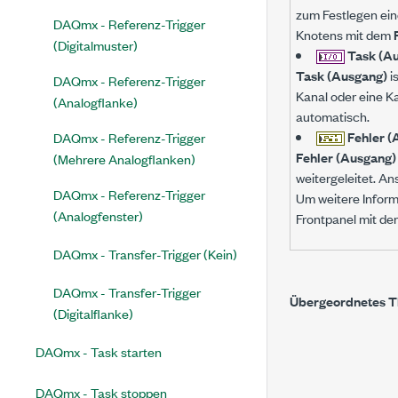
zum Festlegen ein
DAQmx - Referenz-Trigger
Knotens mit dem
(Digitalmuster)
Task (A
Task (Ausgang)
i
DAQmx - Referenz-Trigger
Kanal oder eine Ka
(Analogflanke)
automatisch.
Fehler (
DAQmx - Referenz-Trigger
Fehler (Ausgang)
(Mehrere Analogflanken)
weitergeleitet. A
DAQmx - Referenz-Trigger
Um weitere Inform
(Analogfenster)
Frontpanel mit de
DAQmx - Transfer-Trigger (Kein)
DAQmx - Transfer-Trigger
Übergeordnetes 
(Digitalflanke)
DAQmx - Task starten
DAQmx - Task stoppen