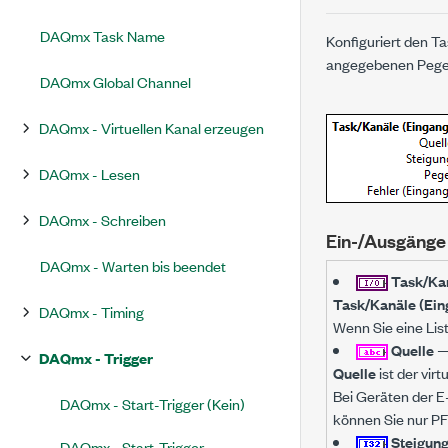
DAQmx Task Name
Konfiguriert den T
angegebenen Pegel
DAQmx Global Channel
DAQmx - Virtuellen Kanal erzeugen
DAQmx - Lesen
DAQmx - Schreiben
Ein-/Ausgänge
DAQmx - Warten bis beendet
Task/Kan
Task/Kanäle (Ein
DAQmx - Timing
Wenn Sie eine Lis
Quelle
DAQmx - Trigger
Quelle
ist der vir
Bei Geräten der E
DAQmx - Start-Trigger (Kein)
können Sie nur PF
Steigun
DAQmx - Start-Trigger