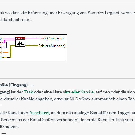
ask so, dass die Erfassung oder Erzeugung von Samples beginnt, wenn e
 durchschreitet.
äle (Eingang)
—
gang)
ist der
Task
oder eine Liste
virtueller Kanäle
, auf den oder die sic
te virtueller Kanäle angeben, erzeugt NI-DAQmx automatisch einen Tas
—
tuelle Kanal oder
Anschluss
, an dem das analoge Signal für den Trigger an
-Serie muss der Kanal (sofern vorhanden) der erste Kanal im Task sein.
I0 nutzen.
g
—