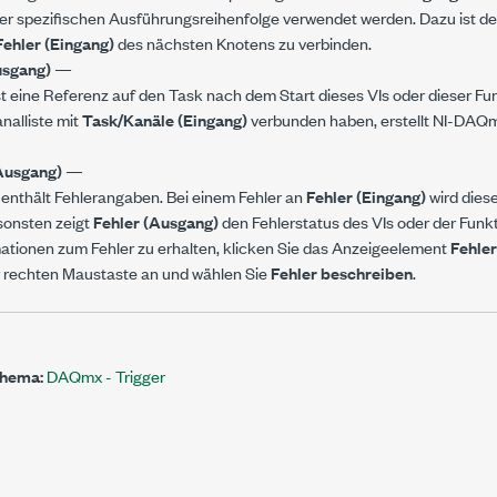
er spezifischen Ausführungsreihenfolge verwendet werden. Dazu ist d
Fehler (Eingang)
des nächsten Knotens zu verbinden.
usgang)
—
st eine Referenz auf den Task nach dem Start dieses VIs oder dieser Fu
nalliste mit
Task/Kanäle (Eingang)
verbunden haben, erstellt NI-DAQ
Ausgang)
—
enthält Fehlerangaben. Bei einem Fehler an
Fehler (Eingang)
wird dies
nsonsten zeigt
Fehler (Ausgang)
den Fehlerstatus des VIs oder der Funkt
ationen zum Fehler zu erhalten, klicken Sie das Anzeigeelement
Fehle
r rechten Maustaste an und wählen Sie
Fehler beschreiben
.
Thema:
DAQmx - Trigger