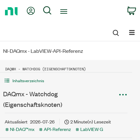
Return
My Account
Search
C
to
Home
Page
NI-DAQmx - LabVIEW-API-Referenz
DAQMX - WATCHDOG (EIGENSCHAFTSKNOTEN)
Inhaltsverzeichnis
DAQmx - Watchdog
(Eigenschaftsknoten)
Aktualisiert
2026-07-26
2 Minute(n) Lesezeit
NI-DAQ™mx
API-Referenz
LabVIEW G