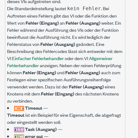
dieses VIs aufgetreten sind.
Die Standardeinstellung lautet
. Bei
kein Fehler
Auftreten eines Fehlers gibt das VI oder die Funktion den
Wert von
Fehler (Eingang)
an
Fehler (Ausgang)
weiter. Ein
Fehler während der Ausführung des VIs oder der Funktion
beeinflusst die Ausführung nicht. Es wird lediglich der
Fehlerstatus von
Fehler (Ausgang)
geändert. Eine
Beschreibung des Fehlercodes lässt sich entweder mit dem
VI
Einfacher Fehlerbehandler
oder dem VI
Allgemeiner
Fehlerbehandler
anzeigen. Neben der reinen Fehlerprüfung
können
Fehler (Eingang)
und
Fehler (Ausgang)
auch zum
Festlegen einer spezifischen Ausführungsreihenfolge
verwendet werden. Dazu ist der
Fehler (Ausgang)
eines
Knotens mit dem
Fehler (Eingang)
des nächsten Knotens
zu verbinden.
Timeout
—
Timeout
ist ein Beispiel für eine Eigenschaft, die abgefragt
oder eingestellt werden soll.
Task (Ausgang)
—
error out
—