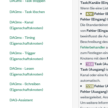
DAQmx - Task stoppen
Task/Kanäle (Ein
Wenn Sie eine Lis
DAQmx - Task löschen
Fehler (
Fehler (Eingang)
b
DAQmx - Kanal
Die Standardeinst
(Eigenschaftsknoten)
von
Fehler (Einga
beeinflusst die Au
DAQmx - Timing
Beschreibung des 
(Eigenschaftsknoten)
Fehlerbehandler
a
zum Festlegen ein
DAQmx - Trigger
Knotens mit dem
(Eigenschaftsknoten)
Task (A
DAQmx - Lesen
Task (Ausgang)
i
(Eigenschaftsknoten)
Kanal oder eine Ka
automatisch.
DAQmx - Schreiben
Fehler (
(Eigenschaftsknoten)
Fehler (Ausgang)
weitergeleitet. A
DAQ-Assistent
Um weitere Inform
Frontpanel mit de