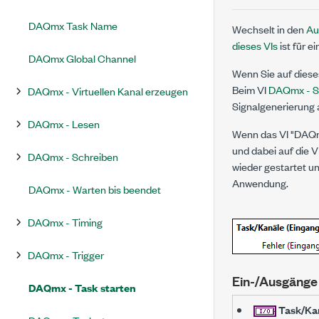
DAQmx Task Name
Wechselt in den
Au
dieses VIs
ist für 
DAQmx Global Channel
Wenn Sie auf diese
Beim VI
DAQmx - S
DAQmx - Virtuellen Kanal erzeugen
Signalgenerierung 
DAQmx - Lesen
Wenn das VI "DAQmx
und dabei auf die 
DAQmx - Schreiben
wieder gestartet u
Anwendung.
DAQmx - Warten bis beendet
DAQmx - Timing
DAQmx - Trigger
Ein-/Ausgänge
DAQmx - Task starten
Task/Kan