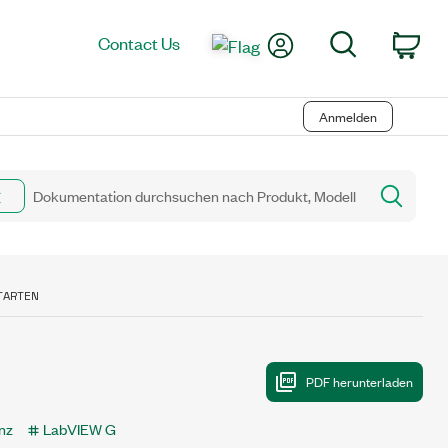
My Account
Search
Contact Us
Car
Anmelden
TARTEN
nz
LabVIEW G