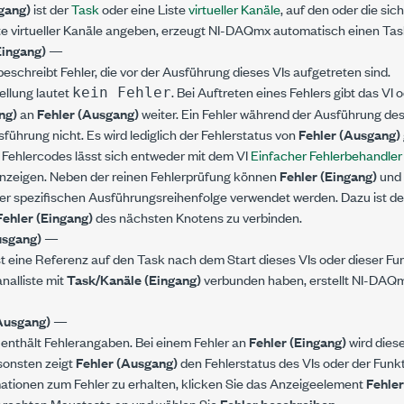
gang)
ist der
Task
oder eine Liste
virtueller Kanäle
, auf den oder die sic
te virtueller Kanäle angeben, erzeugt NI-DAQmx automatisch einen Tas
Eingang)
—
eschreibt Fehler, die vor der Ausführung dieses VIs aufgetreten sind.
ellung lautet
. Bei Auftreten eines Fehlers gibt das VI
kein Fehler
ng)
an
Fehler (Ausgang)
weiter. Ein Fehler während der Ausführung des
sführung nicht. Es wird lediglich der Fehlerstatus von
Fehler (Ausgang)
Fehlercodes lässt sich entweder mit dem VI
Einfacher Fehlerbehandler
nzeigen. Neben der reinen Fehlerprüfung können
Fehler (Eingang)
und
er spezifischen Ausführungsreihenfolge verwendet werden. Dazu ist d
Fehler (Eingang)
des nächsten Knotens zu verbinden.
usgang)
—
st eine Referenz auf den Task nach dem Start dieses VIs oder dieser Fu
nalliste mit
Task/Kanäle (Eingang)
verbunden haben, erstellt NI-DAQ
Ausgang)
—
enthält Fehlerangaben. Bei einem Fehler an
Fehler (Eingang)
wird dies
nsonsten zeigt
Fehler (Ausgang)
den Fehlerstatus des VIs oder der Funkt
ationen zum Fehler zu erhalten, klicken Sie das Anzeigeelement
Fehle
r rechten Maustaste an und wählen Sie
Fehler beschreiben
.