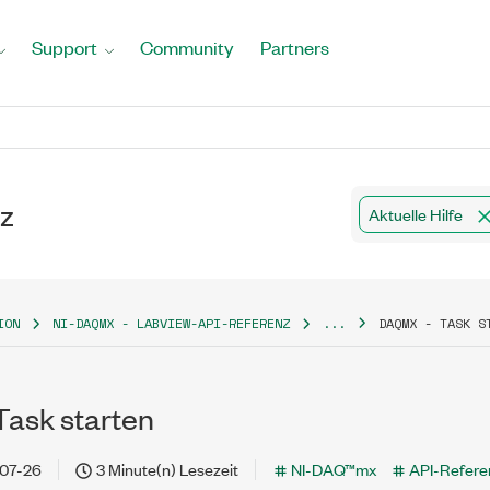
Support
Community
Partners
z
Aktuelle Hilfe
ION
NI-DAQMX - LABVIEW-API-REFERENZ
...
DAQMX - TASK S
ask starten
07-26
3 Minute(n) Lesezeit
NI-DAQ™mx
API-Refere