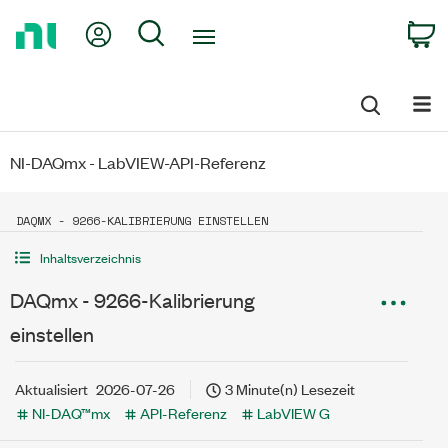
Return
My Account
Search
C
to
Home
Page
NI-DAQmx - LabVIEW-API-Referenz
DAQMX - 9266-KALIBRIERUNG EINSTELLEN
Inhaltsverzeichnis
DAQmx - 9266-Kalibrierung
einstellen
Aktualisiert
2026-07-26
3 Minute(n) Lesezeit
NI-DAQ™mx
API-Referenz
LabVIEW G