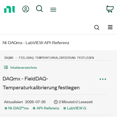
Return
My Account
Search
C
to
Home
Page
NI-DAQmx - LabVIEW-API-Referenz
DAQMX - FIELDDAQ-TEMPERATURKALIBRIERUNG FESTLEGEN
Inhaltsverzeichnis
DAQmx - FieldDAQ-
Temperaturkalibrierung festlegen
Aktualisiert
2026-07-26
2 Minute(n) Lesezeit
NI-DAQ™mx
API-Referenz
LabVIEW G