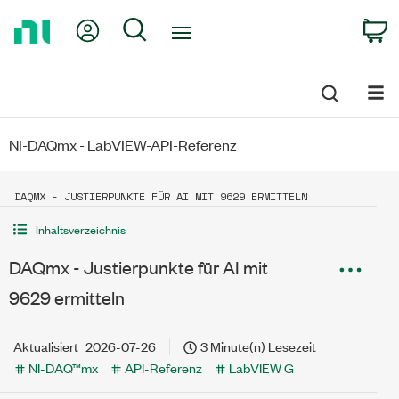
Return
My Account
Search
C
to
Home
Page
NI-DAQmx - LabVIEW-API-Referenz
DAQMX - JUSTIERPUNKTE FÜR AI MIT 9629 ERMITTELN
Inhaltsverzeichnis
DAQmx - Justierpunkte für AI mit
9629 ermitteln
Aktualisiert
2026-07-26
3 Minute(n) Lesezeit
NI-DAQ™mx
API-Referenz
LabVIEW G