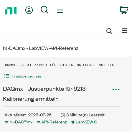
Return
My Account
Search
C
to
Home
Page
NI-DAQmx - LabVIEW-API-Referenz
DAQMX - JUSTIERPUNKTE FÜR 9213-KALIBRIERUNG ERMITTELN
Inhaltsverzeichnis
DAQmx - Justierpunkte für 9213-
Kalibrierung ermitteln
Aktualisiert
2026-07-26
3 Minute(n) Lesezeit
NI-DAQ™mx
API-Referenz
LabVIEW G