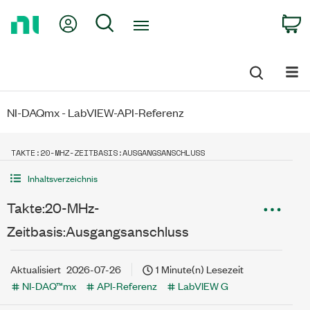
Return
My Account
Search
C
to
Home
Page
NI-DAQmx - LabVIEW-API-Referenz
TAKTE:20-MHZ-ZEITBASIS:AUSGANGSANSCHLUSS
Inhaltsverzeichnis
Takte:20-MHz-
Zeitbasis:Ausgangsanschluss
Aktualisiert
2026-07-26
1 Minute(n) Lesezeit
NI-DAQ™mx
API-Referenz
LabVIEW G