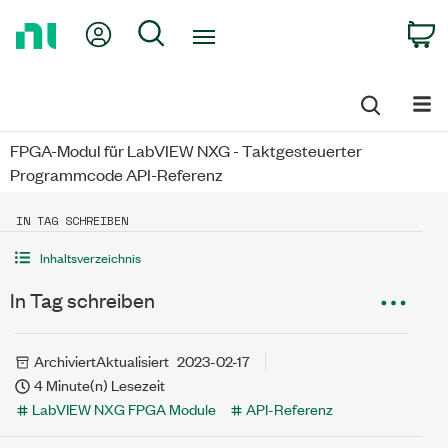
Return
My Account
Search
C
to
Home
Page
FPGA-Modul für LabVIEW NXG - Taktgesteuerter
Programmcode API-Referenz
IN TAG SCHREIBEN
Inhaltsverzeichnis
In Tag schreiben
Archiviert
Aktualisiert
2023-02-17
4 Minute(n) Lesezeit
LabVIEW NXG FPGA Module
API-Referenz