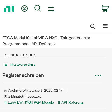
Return
My Account
Search
C
to
Home
Page
FPGA-Modul für LabVIEW NXG - Taktgesteuerter
Programmcode API-Referenz
REGISTER SCHREIBEN
Inhaltsverzeichnis
Register schreiben
Archiviert
Aktualisiert
2023-02-17
2 Minute(n) Lesezeit
LabVIEW NXG FPGA Module
API-Referenz