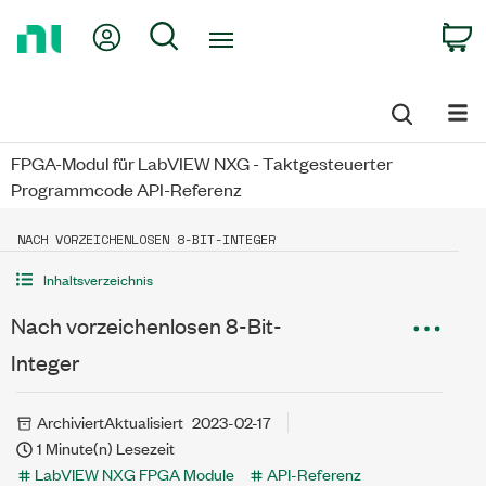
Return
My Account
Search
C
to
Home
Page
FPGA-Modul für LabVIEW NXG - Taktgesteuerter
Programmcode API-Referenz
NACH VORZEICHENLOSEN 8-BIT-INTEGER
Inhaltsverzeichnis
Nach vorzeichenlosen 8-Bit-
Integer
Archiviert
Aktualisiert
2023-02-17
1 Minute(n) Lesezeit
LabVIEW NXG FPGA Module
API-Referenz