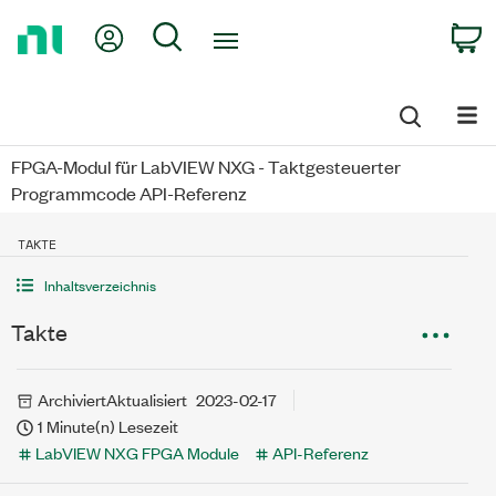
Return
My Account
Search
C
to
Home
Page
FPGA-Modul für LabVIEW NXG - Taktgesteuerter
Programmcode API-Referenz
TAKTE
Inhaltsverzeichnis
Takte
Archiviert
Aktualisiert
2023-02-17
1 Minute(n) Lesezeit
LabVIEW NXG FPGA Module
API-Referenz