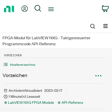
Return
My Account
Search
C
to
Home
Page
FPGA-Modul für LabVIEW NXG - Taktgesteuerter
Programmcode API-Referenz
VORZEICHEN
Inhaltsverzeichnis
Vorzeichen
Archiviert
Aktualisiert
2023-02-17
1 Minute(n) Lesezeit
LabVIEW NXG FPGA Module
API-Referenz