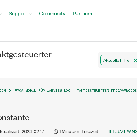
Support
Community
Partners
ktgesteuerter
Aktuelle Hilfe
ION
FPGA-MODUL FÜR LABVIEW NXG - TAKTGESTEUERTER PROGRAMMCODE
onstante
ktualisiert
2023-02-17
1 Minute(n) Lesezeit
LabVIEW N