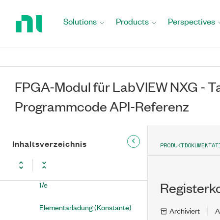
Konstanten
Return
to
Solutions
Products
Perspectives
Array-Konstante
Home
Page
Avogadro-Konstante
Boolesche Konstante
FPGA-Modul für LabVIEW NXG - Ta
Logarithmus zur Basis 10 von e
Programmcode API-Referenz
Cluster-Konstante
Kommentar
Inhaltsverzeichnis
PRODUKTDOKUMENTAT
e
1/e
Registerk
Elementarladung (Konstante)
Archiviert
A