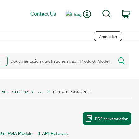
My Account
Search
Contact Us
Car
Anmelden
 API-REFERENZ
...
REGISTERKONSTANTE
XG FPGA Module
API-Referenz