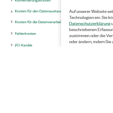
Knoten für den Datenaustausch
Auf unserer Website set
Technologien ein. Sie k
Knoten für die Datenverarbeitung
Datenschutzerklärung
u
beschriebenen Erfassu
Fehlerknoten
zustimmen oder die Ver
oder ändern, indem Sie 
I/O-Kanäle
Numerische Knoten
Knoten für den Programmablauf
Knoten zur Signalverarbeitung
Zusätzliche Bibliotheken