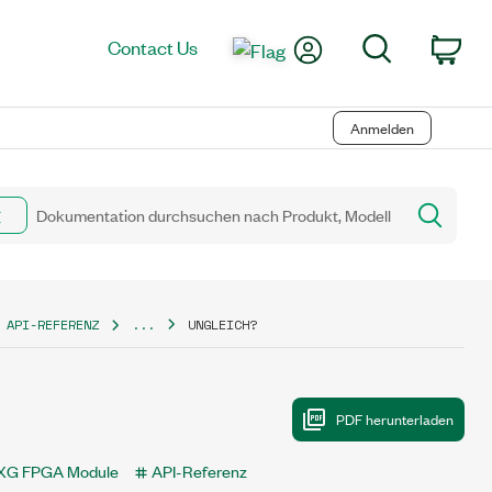
My Account
Search
Contact Us
Car
Anmelden
 API-REFERENZ
...
UNGLEICH?
XG FPGA Module
API-Referenz