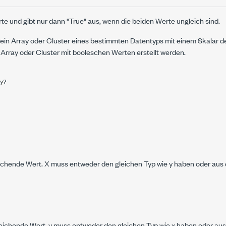
te und gibt nur dann "True" aus, wenn die beiden Werte ungleich sind.
in Array oder Cluster eines bestimmten Datentyps mit einem Skalar d
 Array oder Cluster mit booleschen Werten erstellt werden.
eichende Wert.
X
muss entweder den gleichen Typ wie
y
haben oder aus 
leichende Wert.
y
muss entweder den gleichen Typ wie
x
haben oder aus