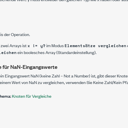
s der Operation.
zwei Arrays ist
im Modus
x != y?
Elementsätze vergleichen
ein boolesches Array (Standardeinstellung).
leichen
e für NaN-Eingangswerte
in Eingangswert
NaN
(keine Zahl – Not a Number) ist, gibt dieser Kno
 einem Wert von
NaN
zu vergleichen, verwenden Sie
Keine Zahl/Kein Pf
Thema:
Knoten für Vergleiche