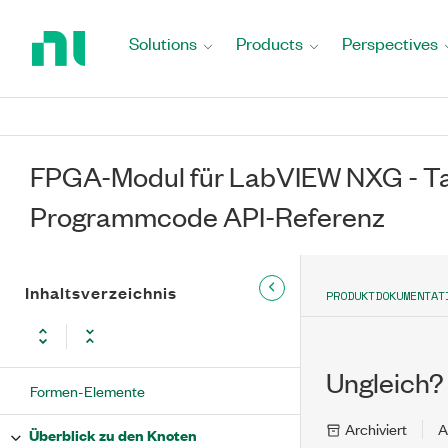
Return
to
Solutions
Products
Perspectives
Home
Page
FPGA-Modul für LabVIEW NXG - Ta
Programmcode API-Referenz
Inhaltsverzeichnis
PRODUKTDOKUMENTAT
Ungleich?
Formen-Elemente
Archiviert
A
Überblick zu den Knoten