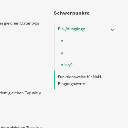
Schwerpunkte
es gleichen Datentyps
Ein-/Ausgänge
x
y
x != y?
Funktionsweise für NaN-
Eingangswerte
dem gleichen Typ wie
y
 dem gleichen Typ wie
x