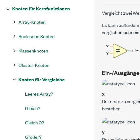
Knoten für Kernfunktionen
Vergleicht zwei Wer
Array-Knoten
Es kann außerdem e
verglichen oder ein
Boolesche Knoten
Klassenknoten
Cluster-Knoten
Ein-/Ausgänge
Knoten für Vergleiche
x
Leeres Array?
Der erste zu vergl
Gleich?
bestehen.
Gleich 0?
y
Größer?
Der zweite zu verg