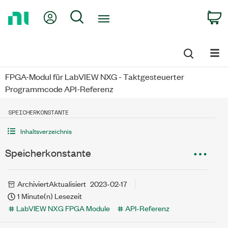
Return
My Account
Search
C
to
Home
Page
FPGA-Modul für LabVIEW NXG - Taktgesteuerter
Programmcode API-Referenz
SPEICHERKONSTANTE
Inhaltsverzeichnis
Speicherkonstante
Archiviert
Aktualisiert
2023-02-17
1 Minute(n) Lesezeit
LabVIEW NXG FPGA Module
API-Referenz