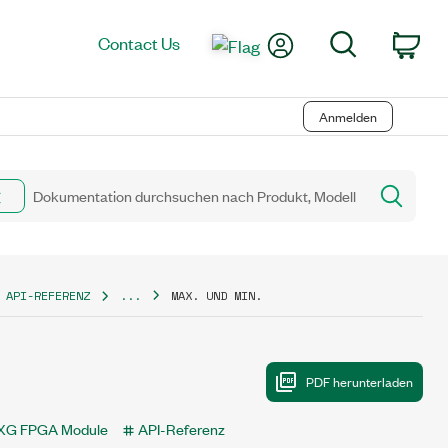
My Account
Search
Contact Us
Car
Anmelden
 API-REFERENZ
...
MAX. UND MIN.
XG FPGA Module
API-Referenz