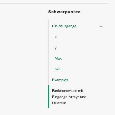
Schwerpunkte
Ein-/Ausgänge
x
y
Max
min
Examples
Funktionsweise mit
Eingangs-Arrays und -
Clustern