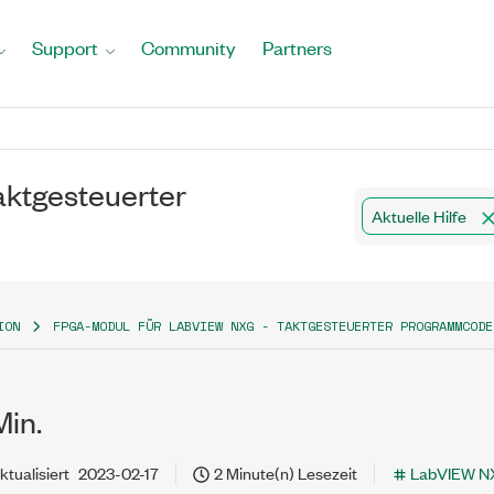
Support
Community
Partners
ktgesteuerter
Aktuelle Hilfe
ION
FPGA-MODUL FÜR LABVIEW NXG - TAKTGESTEUERTER PROGRAMMCODE
Min.
ktualisiert
2023-02-17
2 Minute(n) Lesezeit
LabVIEW N