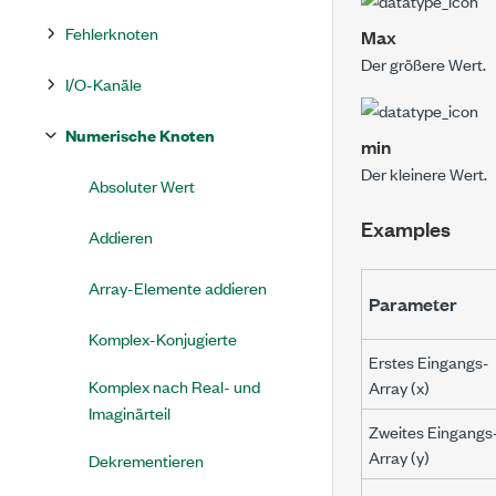
Fehlerknoten
Max
Der größere Wert.
I/O-Kanäle
Numerische Knoten
min
Der kleinere Wert.
Absoluter Wert
Examples
Addieren
Array-Elemente addieren
Parameter
Komplex-Konjugierte
Erstes Eingangs-
Komplex nach Real- und
Array (
x
)
Imaginärteil
Zweites Eingangs
Array (
y
)
Dekrementieren