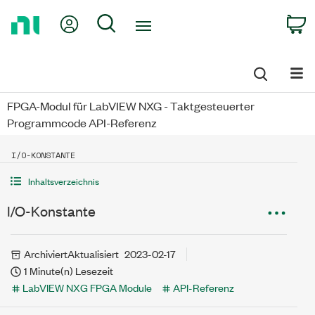
Return
My Account
Search
C
to
Home
Page
FPGA-Modul für LabVIEW NXG - Taktgesteuerter
Programmcode API-Referenz
I/O-KONSTANTE
Inhaltsverzeichnis
I/O-Konstante
Archiviert
Aktualisiert
2023-02-17
1 Minute(n) Lesezeit
LabVIEW NXG FPGA Module
API-Referenz