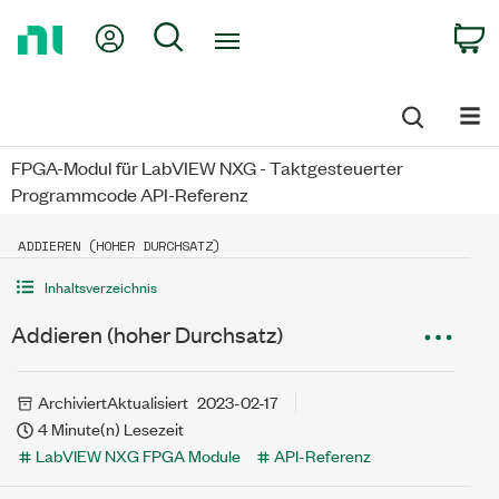
Return
My Account
Search
C
to
Home
Page
FPGA-Modul für LabVIEW NXG - Taktgesteuerter
Programmcode API-Referenz
ADDIEREN (HOHER DURCHSATZ)
Inhaltsverzeichnis
Addieren (hoher Durchsatz)
Archiviert
Aktualisiert
2023-02-17
4 Minute(n) Lesezeit
LabVIEW NXG FPGA Module
API-Referenz