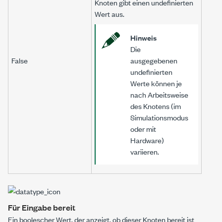
Knoten gibt einen undefinierten
Wert aus.
Hinweis
Die
False
ausgegebenen
undefinierten
Werte können je
nach Arbeitsweise
des Knotens (im
Simulationsmodus
oder mit
Hardware)
variieren.
Für Eingabe bereit
Ein boolescher Wert, der anzeigt, ob dieser Knoten bereit ist