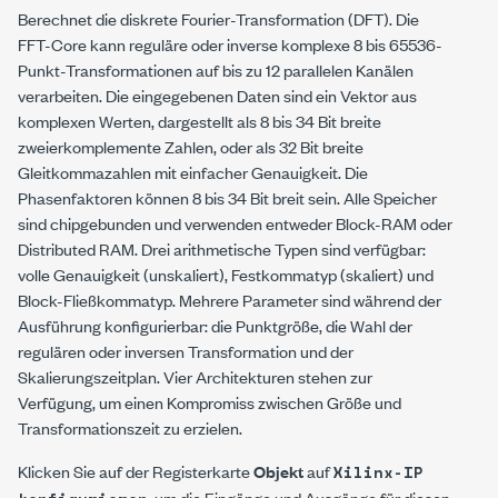
Berechnet die diskrete Fourier-Transformation (DFT).
Die
FFT-Core kann reguläre oder inverse komplexe 8 bis 65536-
Punkt-Transformationen auf bis zu 12 parallelen Kanälen
verarbeiten. Die eingegebenen Daten sind ein Vektor aus
komplexen Werten, dargestellt als 8 bis 34 Bit breite
zweierkomplemente Zahlen, oder als 32 Bit breite
Gleitkommazahlen mit einfacher Genauigkeit. Die
Phasenfaktoren können 8 bis 34 Bit breit sein. Alle Speicher
sind chipgebunden und verwenden entweder Block-RAM oder
Distributed RAM. Drei arithmetische Typen sind verfügbar:
volle Genauigkeit (unskaliert), Festkommatyp (skaliert) und
Block-Fließkommatyp. Mehrere Parameter sind während der
Ausführung konfigurierbar: die Punktgröße, die Wahl der
regulären oder inversen Transformation und der
Skalierungszeitplan. Vier Architekturen stehen zur
Verfügung, um einen Kompromiss zwischen Größe und
Transformationszeit zu erzielen.
Klicken Sie auf der Registerkarte
Objekt
auf
Xilinx-IP
, um die Eingänge und Ausgänge für diesen