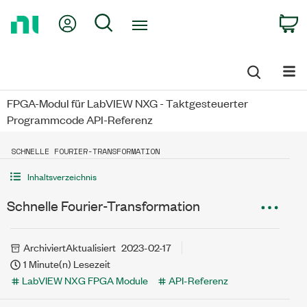
Return
My Account
Search
C
to
Home
Page
FPGA-Modul für LabVIEW NXG - Taktgesteuerter
Programmcode API-Referenz
SCHNELLE FOURIER-TRANSFORMATION
Inhaltsverzeichnis
Schnelle Fourier-Transformation
Archiviert
Aktualisiert
2023-02-17
1 Minute(n) Lesezeit
LabVIEW NXG FPGA Module
API-Referenz