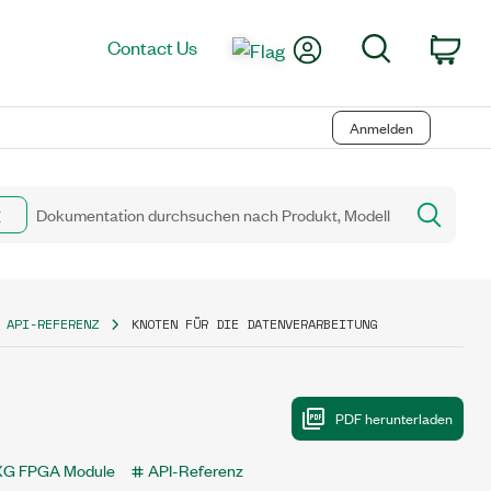
My Account
Search
Contact Us
Car
Anmelden
 API-REFERENZ
KNOTEN FÜR DIE DATENVERARBEITUNG
XG FPGA Module
API-Referenz