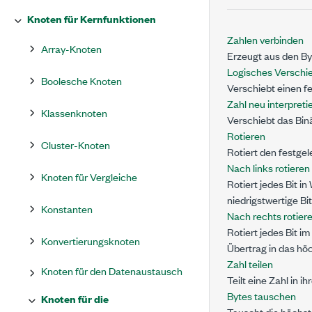
Knoten für Kernfunktionen
Zahlen verbinden
Array-Knoten
Erzeugt aus den B
Logisches Verschi
Boolesche Knoten
Verschiebt einen f
Zahl neu interpreti
Klassenknoten
Verschiebt das Bin
Rotieren
Cluster-Knoten
Rotiert den festge
Nach links rotieren
Knoten für Vergleiche
Rotiert jedes Bit in
niedrigstwertige Bi
Konstanten
Nach rechts rotiere
Rotiert jedes Bit 
Konvertierungsknoten
Übertrag
in das höc
Zahl teilen
Knoten für den Datenaustausch
Teilt eine Zahl in
Bytes tauschen
Knoten für die
Tauscht die höchst