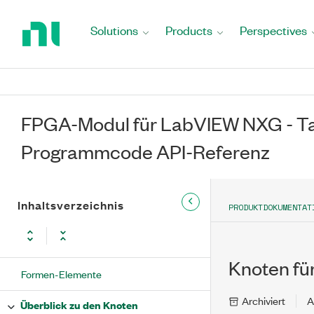
Return
to
Solutions
Products
Perspectives
Home
Page
FPGA-Modul für LabVIEW NXG - Ta
Programmcode API-Referenz
Inhaltsverzeichnis
PRODUKTDOKUMENTAT
Knoten fü
Formen-Elemente
Archiviert
A
Überblick zu den Knoten