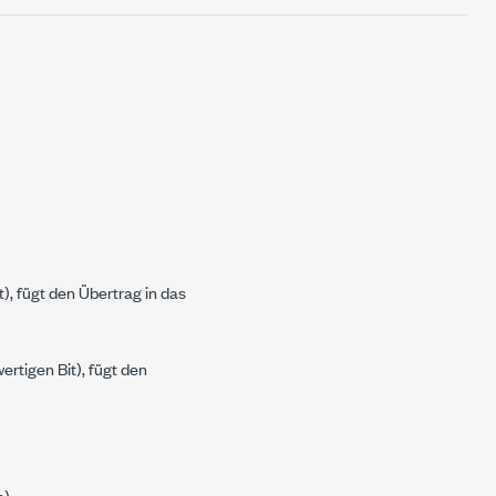
t), fügt den
Übertrag
in das
rtigen Bit), fügt den
n
)