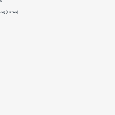
ang (
Daten
)