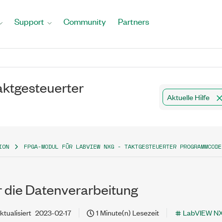
Support
Community
Partners
ktgesteuerter
Aktuelle Hilfe
ION
FPGA-MODUL FÜR LABVIEW NXG - TAKTGESTEUERTER PROGRAMMCODE
r die Datenverarbeitung
ktualisiert
2023-02-17
1 Minute(n) Lesezeit
LabVIEW N