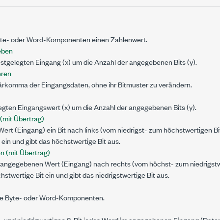
yte- oder Word-Komponenten einen Zahlenwert.
eben
estgelegten Eingang (
x
) um die Anzahl der angegebenen Bits (
y
).
eren
ärkomma der Eingangsdaten, ohne ihr Bitmuster zu verändern.
legten Eingangswert (
x
) um die Anzahl der angegebenen Bits (
y
).
 (mit Übertrag)
Wert (Eingang)
ein Bit nach links (vom niedrigst- zum höchstwertigen Bi
t ein und gibt das höchstwertige Bit aus.
n (mit Übertrag)
im angegebenen
Wert (Eingang)
nach rechts (vom höchst- zum niedrigstwe
hstwertige Bit ein und gibt das niedrigstwertige Bit aus.
 ihre Byte- oder Word-Komponenten.
- und niedrigwertigen 8-Bit jedes Word im angegebenen Eingang (
Date