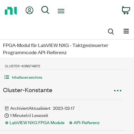
Return
My Account
Search
C
to
Home
Page
FPGA-Modul für LabVIEW NXG - Taktgesteuerter
Programmcode API-Referenz
CLUSTER-KONSTANTE
Inhaltsverzeichnis
Cluster-Konstante
Archiviert
Aktualisiert
2023-02-17
1 Minute(n) Lesezeit
LabVIEW NXG FPGA Module
API-Referenz