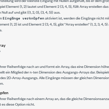
stellung wird der kleinste Eingang mit Nullen aufgefüllt, bis er dem grö
piel
Element
{1, 2} lautet und
Element 2
{3, 4, 5}, füllt
Array erstellen
da
ull auf und gibt {{1, 2, 0}, {3, 4, 5}} aus.
on
aktiviert ist, werden die Eingänge nicht mi
Eingänge verknüpfen
lement
{1, 2} ist und
Element 2
{3, 4, 5}, gibt "Array erstellen" {1, 2, 3, 4, 
e.
ray
y
ihrer Reihenfolge nach an und formt ein Array, das eine Dimension höh
tellt ein Mitglied der n-ten Dimension des Ausgangs-Arrays dar. Beispi
 des 2D-Array-Ausgangs. Alle Eingänge müssen der gleichen Dimensio
en.
üpfen
 ihrer Reihenfolge nach einem Array an, das die gleiche Dimensionsanz
t es diese Option nicht.