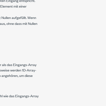
ßten Eingang entspricht.
s
Element
mit einer
t Nullen aufgefüllt. Wenn
5} aus, ohne dass mit Nullen
er als das Eingangs-Array
elsweise werden 1D-Array-
n angehören, um diese
ahl wie das Eingangs-Array