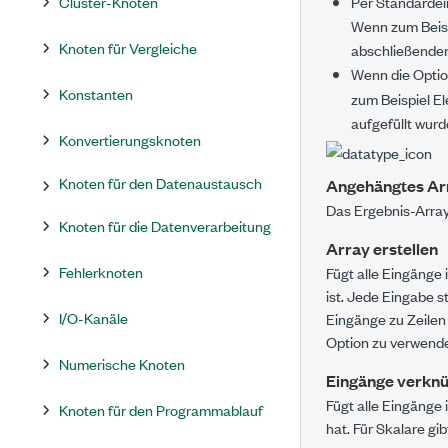
Cluster-Knoten
Per Standardein
Wenn zum Beis
Knoten für Vergleiche
abschließenden N
Wenn die Opti
Konstanten
zum Beispiel
E
aufgefüllt wurd
Konvertierungsknoten
Knoten für den Datenaustausch
Angehängtes Ar
Das Ergebnis-Arra
Knoten für die Datenverarbeitung
Array erstellen
Fehlerknoten
Fügt alle Eingänge 
ist. Jede Eingabe s
I/O-Kanäle
Eingänge zu Zeilen
Option zu verwend
Numerische Knoten
Eingänge verkn
Fügt alle Eingänge
Knoten für den Programmablauf
hat. Für Skalare gib