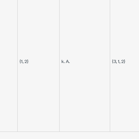
{1, 2}
k. A.
{3, 1, 2}