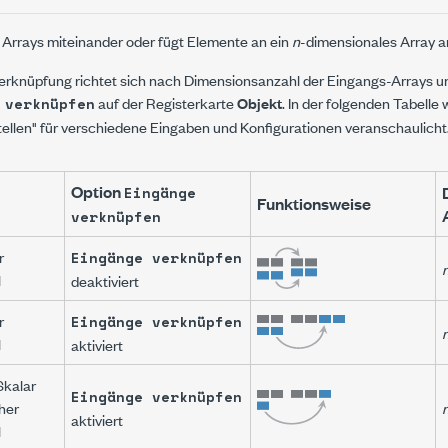
Arrays miteinander oder fügt Elemente an ein
n
-dimensionales Array a
erknüpfung richtet sich nach Dimensionsanzahl der Eingangs-Arrays un
auf der Registerkarte
Objekt
. In der folgenden Tabelle
 verknüpfen
tellen" für verschiedene Eingaben und Konfigurationen veranschaulicht
Option
Eingänge
Funktionsweise
verknüpfen
r
Eingänge verknüpfen
l
deaktiviert
r
Eingänge verknüpfen
l
aktiviert
Skalar
Eingänge verknüpfen
her
aktiviert
l