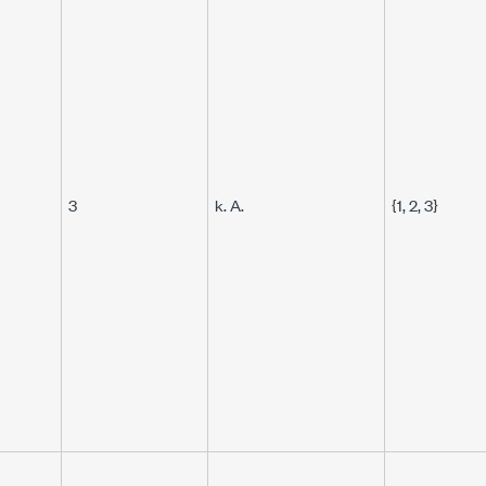
3
k. A.
{1, 2, 3}