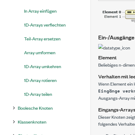
In Array einfügen
1D-Arrays verflechten
Ein-/Ausgänge
Teil-Array ersetzen
Array umformen
Element
Beliebiges
n
-dimens
1D-Array umkehren
Verhalten mit l
1D-Array rotieren
Wenn
Element
ein 
Eingänge verk
1D-Array teilen
Ausgangs-Array mit
Boolesche Knoten
Eingangs-Arrays
Dieser Knoten zeig
Klassenknoten
folgendes Verhalte