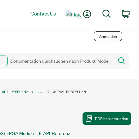
My Account
Search
Contact Us
Car
Anmelden
 API-REFERENZ
...
ARRAY ERSTELLEN
XG FPGA Module
API-Referenz