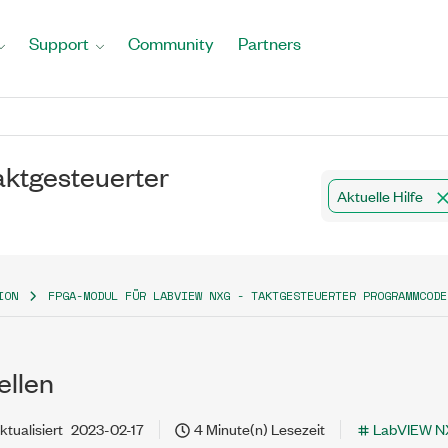
Support
Community
Partners
ktgesteuerter
Aktuelle Hilfe
ION
FPGA-MODUL FÜR LABVIEW NXG - TAKTGESTEUERTER PROGRAMMCODE
ellen
ktualisiert
2023-02-17
4 Minute(n) Lesezeit
LabVIEW N