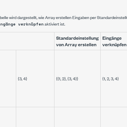
belle wird dargestellt, wie
Array erstellen
Eingaben per Standardeinstell
aktiviert ist.
ingänge verknüpfen
Standardeinstellung
Eingänge
von
Array erstellen
verknüpfen
{3, 4}
{{1, 2}, {3, 4}}
{1, 2, 3, 4}