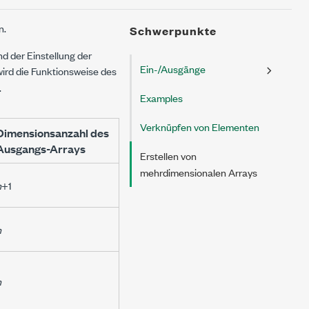
n.
Schwerpunkte
d der Einstellung der
Ein-/Ausgänge
 wird die Funktionsweise des
.
Examples
Verknüpfen von Elementen
Dimensionsanzahl des
Ausgangs-Arrays
Erstellen von
mehrdimensionalen Arrays
n
+1
n
n