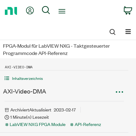
Return
My Account
Search
C
to
Home
Page
FPGA-Modul für LabVIEW NXG - Taktgesteuerter
Programmcode API-Referenz
AXI-VIDEO-DMA
Inhaltsverzeichnis
AXI-Video-DMA
Archiviert
Aktualisiert
2023-02-17
1 Minute(n) Lesezeit
LabVIEW NXG FPGA Module
API-Referenz