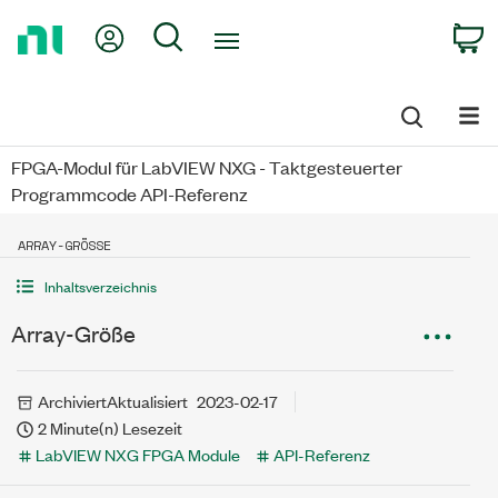
Return
My Account
Search
C
to
Home
Page
FPGA-Modul für LabVIEW NXG - Taktgesteuerter
Programmcode API-Referenz
ARRAY-GRÖSSE
Inhaltsverzeichnis
Array-Größe
Archiviert
Aktualisiert
2023-02-17
2 Minute(n) Lesezeit
LabVIEW NXG FPGA Module
API-Referenz