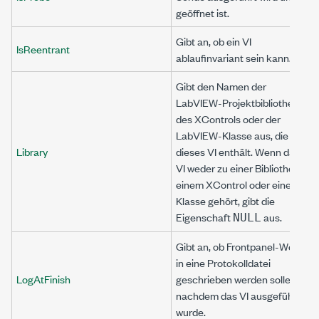
geöffnet ist.
Gibt an, ob ein VI
IsReentrant
ablaufinvariant sein kann.
Gibt den Namen der
LabVIEW-Projektbibliothek,
des XControls oder der
LabVIEW-Klasse aus, die
Library
dieses VI enthält. Wenn das
VI weder zu einer Bibliothek,
einem XControl oder einer
Klasse gehört, gibt die
Eigenschaft
aus.
NULL
Gibt an, ob Frontpanel-Werte
in eine Protokolldatei
LogAtFinish
geschrieben werden sollen,
nachdem das VI ausgeführt
wurde.