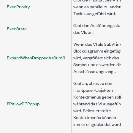
ExecPriority
wenn es parallel zu anderen
Tasks ausgeführt wird.
Gibt den Ausführungsstatus
ExecState
des VIs an.
Wenn das VI als SubVI in ein
Blockdiagramm eingefügt
ExpandWhenDroppedAsSubVI
wird, vergrößert sich das
Symbol und es werden die
Anschlüsse angezeigt.
Gibt an, ob es zu den
Frontpanel-Objekten
Kontextmenüs geben soll,
FPAllowRTPopup
während das VI ausgeführt
wird. Selbst erstellte
Kontextmenüs können
immer eingeblendet werden.