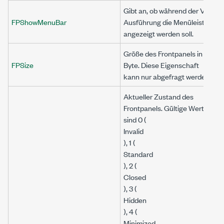
Gibt an, ob während der VI-
FPShowMenuBar
Ausführung die Menüleiste
angezeigt werden soll.
Größe des Frontpanels in
FPSize
Byte. Diese Eigenschaft
kann nur abgefragt werden.
Aktueller Zustand des
Frontpanels. Gültige Werte
sind 0 (
Invalid
), 1 (
Standard
), 2 (
Closed
), 3 (
Hidden
), 4 (
Minimized