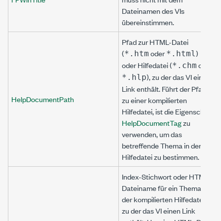
Dateinamen des VIs
übereinstimmen.
Pfad zur HTML-Datei
(
oder
)
*.htm
*.html
oder Hilfedatei (
oder
*.chm
), zu der das VI einen
*.hlp
Link enthält. Führt der Pfad
HelpDocumentPath
zu einer kompilierten
Hilfedatei, ist die Eigenschaft
HelpDocumentTag
zu
verwenden, um das
betreffende Thema in der
Hilfedatei zu bestimmen.
Index-Stichwort oder HTML-
Dateiname für ein Thema in
der kompilierten Hilfedatei,
zu der das VI einen Link