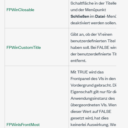
Schaltfläche in der Titelleiste
FPWinClosable
und der Menüpunkt
Schließen
im
Datei
-Menü
deaktiviert werden sollen.
Gibt an, ob der VI einen
benutzerdefinierten Titel
FPWinCustomTitle
haben soll. Bei FALSE wird
der benutzerdefinierte Titel
entfernt.
Mit TRUE wird das
Frontpanel des VIs in den
Vordergrund gebracht. Diese
Eigenschaft gilt nur für die
Anwendungsinstanz des
übergeordneten VIs. Wenn
dieser Wert auf FALSE
gesetzt wird, hat dies
FPWinIsFrontMost
keinerlei Auswirkung. Wenn