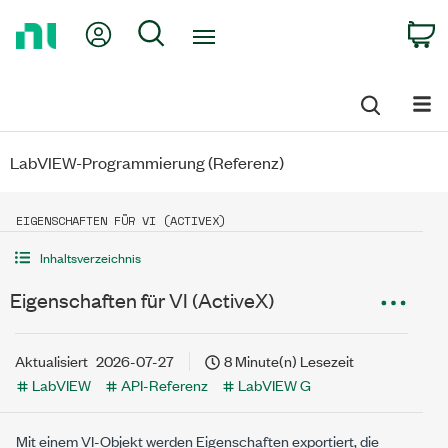
Return
My Account
Search
C
to
Home
Page
LabVIEW-Programmierung (Referenz)
EIGENSCHAFTEN FÜR VI (ACTIVEX)
Inhaltsverzeichnis
Eigenschaften für VI (ActiveX)
Aktualisiert
2026-07-27
8 Minute(n) Lesezeit
LabVIEW
API-Referenz
LabVIEW G
Mit einem VI-Objekt werden Eigenschaften exportiert, die