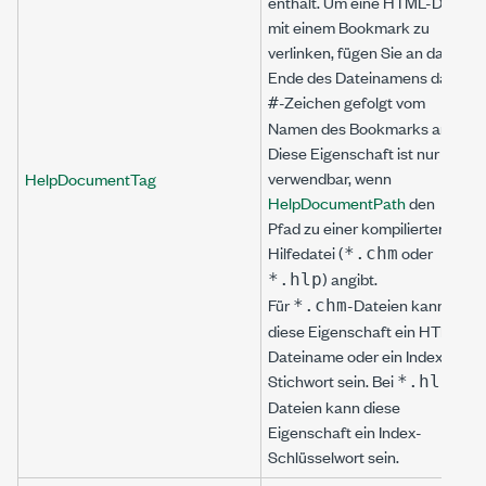
enthält. Um eine HTML-Datei
mit einem Bookmark zu
verlinken, fügen Sie an das
Ende des Dateinamens das
-Zeichen gefolgt vom
#
Namen des Bookmarks an.
Diese Eigenschaft ist nur
verwendbar, wenn
HelpDocumentTag
HelpDocumentPath
den
Pfad zu einer kompilierten
Hilfedatei (
oder
*.chm
) angibt.
*.hlp
Für
-Dateien kann
*.chm
diese Eigenschaft ein HTML-
Dateiname oder ein Index-
Stichwort sein. Bei
-
*.hlp
Dateien kann diese
Eigenschaft ein Index-
Schlüsselwort sein.