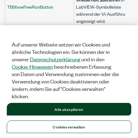
TBShowFreeRunButton
LabVIEW-Symbolleiste
während der VI-Ausführung
angezeigt wird.
Gibt an, ob die Schaltfläche
Ausführen
in der LabVIEW-
TBShowRunButton
Auf unserer Website setzen wir Cookies und
Symbolleiste während der VI-
ähnliche Technologien ein. Sie können der in
Ausführung angezeigt wird.
unserer
Datenschutzerklärung
und in den
Cookie-Hinweisen
beschriebenen Erfassung
Gibt an, ob während der
von Daten und Verwendung zustimmen oder die
Ausführung des VIs die
TBVisible
LabVIEW-Symbolleiste
Verwendung von Cookies deaktivieren oder
eingeblendet werden soll.
ändern, indem Sie auf "Cookies verwalten"
klicken.
Gibt an, um was für einen VI-
VIType
Typen es sich handelt.
Alle akzeptieren
Cookies verwalten
Übergeordnetes Thema:
Eigenschaften und Methoden für VI