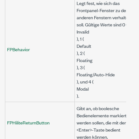
Legt fest, wie sich das
Frontpanel-Fenster zu den
anderen Fenstern verhalten
soll. Gültige Werte sind 0 (
Invalid
), 1 (
Default
FPBehavior
), 2 (
Floating
), 3 (
Floating/Auto-Hide
), und 4 (
Modal
).
Gibt an, ob boolesche
Bedienelemente markiert
FPHiliteReturnButton
werden sollen, die mit der
<Enter>-Taste bedient
werden können.