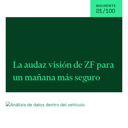
SIGUIENTE
21/1OO
La audaz visión de ZF para
un mañana más seguro