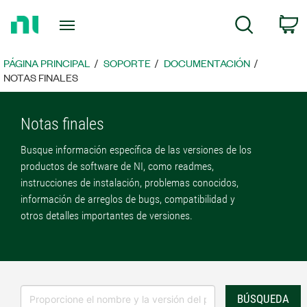
Regresar
C
Búsqueda
a
la
página
PÁGINA PRINCIPAL
SOPORTE
DOCUMENTACIÓN
principal
NOTAS FINALES
Notas finales
Busque información específica de las versiones de los
productos de software de NI, como readmes,
instrucciones de instalación, problemas conocidos,
información de arreglos de bugs, compatibilidad y
otros detalles importantes de versiones.
BÚSQUEDA