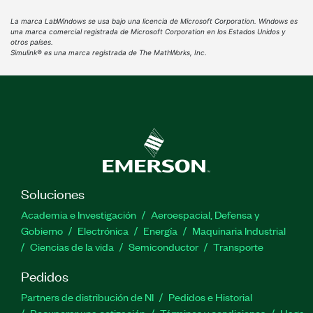
La marca LabWindows se usa bajo una licencia de Microsoft Corporation. Windows es
una marca comercial registrada de Microsoft Corporation en los Estados Unidos y
otros países.
Simulink® es una marca registrada de The MathWorks, Inc.
Soluciones
Academia e Investigación
Aeroespacial, Defensa y
Gobierno
Electrónica
Energía
Maquinaria Industrial
Ciencias de la vida
Semiconductor
Transporte
Pedidos
Partners de distribución de NI
Pedidos e Historial