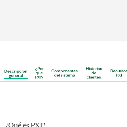
¿Por
Historias
Descripción
Componentes
Recurso
qué
de
general
del sistema
PXI
PXI?
clientes
¿Qué es PXI?