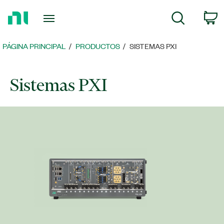
Regresar
C
Búsqueda
a
la
página
PÁGINA PRINCIPAL
PRODUCTOS
SISTEMAS PXI
principal
Sistemas PXI