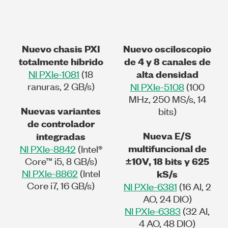
Nuevo chasis PXI
Nuevo osciloscopio
totalmente híbrido
de 4 y 8 canales de
NI PXIe-1081
(18
alta densidad
ranuras, 2 GB/s)
NI PXIe-5108
(100
MHz, 250 MS/s, 14
Nuevas variantes
bits)
de controlador
Nueva E/S
integradas
NI PXIe-8842
(Intel®
multifuncional de
Core™ i5, 8 GB/s)
±10V, 18 bits y 625
NI PXIe-8862
(Intel
kS/s
Core i7, 16 GB/s)
NI PXIe-6381
(16 AI, 2
AO, 24 DIO)
NI PXIe-6383
(32 AI,
4 AO, 48 DIO)