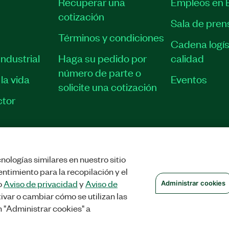
Recuperar una
Empleos en 
cotización
Sala de pren
Términos y condiciones
Cadena logís
ndustrial
Haga su pedido por
calidad
número de parte o
la vida
Eventos
solicite una cotización
tor
nologías similares en nuestro sitio
VACIDAD
|
ADMINISTRAR COOKIES
©
2026
NATIONAL INSTRUMENTS CORP
ntimiento para la recopilación y el
o
Aviso de privacidad
y
Aviso de
Administrar cookies
ivar o cambiar cómo se utilizan las
n "Administrar cookies" a