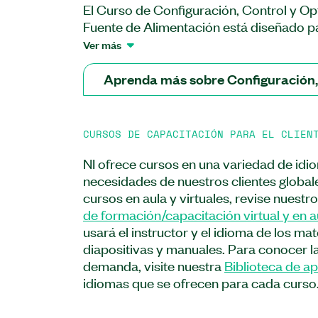
El Curso de Configuración, Control y O
Fuente de Alimentación está diseñado p
comprender cómo usar las unidades de
Ver más
PXI y las fuentes de alimentación progra
tareas y pruebas de dispositivos comunes
Aprenda más sobre Configuración,
través del flujo de trabajo de prueba co
configuración y cableado hasta calibrac
optimización para lograr velocidad y pr
CURSOS DE CAPACITACIÓN PARA EL CLIEN
configurar y controlar fuentes de alime
forma interactiva en InstrumentStudio
NI ofrece cursos en una variedad de idi
en LabVIEW. También comprenderá cómo
necesidades de nuestros clientes global
encender su dispositivo bajo prueba (DUT
cursos en aula y virtuales, revise nuestr
o corriente, realizar barridos SMU para 
de formación/capacitación virtual y en a
características de I-V de su DUT y ver 
usará el instructor y el idioma de los ma
transitorio de su DUT. Después de asistir
diapositivas y manuales. Para conocer l
cómo realizar medidas precisas y repetib
demanda, visite nuestra
Biblioteca de a
de desfase y detección remota, así co
idiomas que se ofrecen para cada curso
su software y hardware para resolver erro
Curso de Configuración, Control y Opti