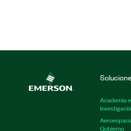
de Alimentación se recomienda para ing
validación que requieran capacidades d
sus DUTs. Se requiere experiencia bási
LabVIEW.
Características principales:
Formato: Bajo demanda
Prerrequisitos: Experiencia básica e
LabVIEW
Solucion
Número(s) de parte:
910900-71
Academia e
Investigaci
Aeroespacia
Gobierno