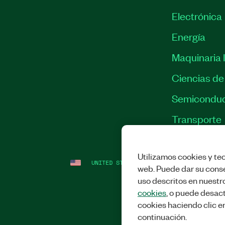
Electrónica
Energía
Maquinaria I
Ciencias de 
Semiconduc
Transporte
Utilizamos cookies y tec
UNITED STATES
LEGAL
|
IMPRINT
|
PRI
web. Puede dar su conse
uso descritos en nuestr
cookies
, o puede desact
cookies haciendo clic e
continuación.