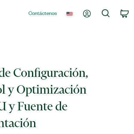
Mi cuenta
Búsqueda
Contáctenos
Ca
de Configuración,
l y Optimización
 y Fuente de
ntación