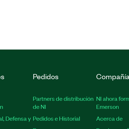
enieros de pruebas y
e fuente y medidas para
ca en programación de
n programación de
es
Pedidos
Compañí
Partners de distribución
NI ahora for
ón
de NI
Emerson
l, Defensa y
Pedidos e Historial
Acerca de