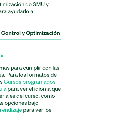
ptimización de SMU y
ara ayudarlo a
 medida de fuente (SMU)
mables PXI para realizar
. El curso lo guía a
 Control y Optimización de SMU y Fuente de Alimen
mpleto: desde
ión, depuración y
ecisión. Aprenderá a
TE
ntación y SMUs tanto de
 como programáticamente
omas para cumplir con las
 realizar tareas como
es. Para los formatos de
) al suministrarle voltaje
os
Cursos programados
capturar las
ula
para ver el idioma que
el comportamiento
teriales del curso, como
 a este curso, sabrá
as opciones bajo
les utilizando anulación
prendizaje
para ver los
mo también cómo depurar
.
res y reducir el ruido. El
mización de SMU y Fuente