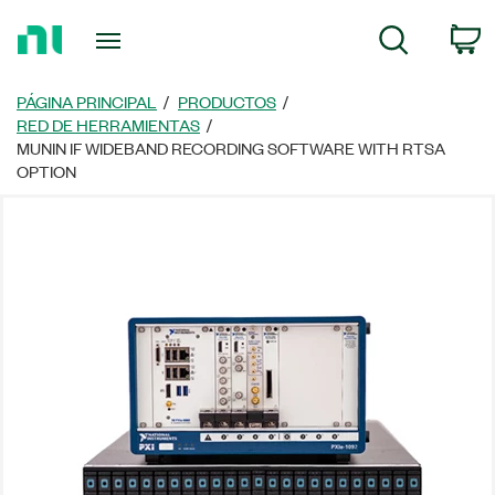
Regresar
C
Búsqueda
a
la
página
PÁGINA PRINCIPAL
PRODUCTOS
principal
RED DE HERRAMIENTAS
MUNIN IF WIDEBAND RECORDING SOFTWARE WITH RTSA
OPTION