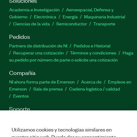
configuraciones están disponibles bajo
Soluciones
pedido.\n\nPara requisitos especiales
Academia e Investigación
Aeroespacial, Defensa y
proporcionamos soluciones personalizadas
Gobierno
Electrónica
Energía
Maquinaria Industrial
Ciencias de la vida
Semiconductor
Transporte
Número(s) de parte:
787817-35
Pedidos
Partners de distribución de NI
Pedidos e Historial
Recuperar una cotización
Términos y condiciones
Haga
su pedido por número de parte o solicite una cotización
Compañía
NI ahora forma parte de Emerson
Acerca de
Empleos en
Emerson
Sala de prensa
Cadena logística / calidad
Eventos
Soporte
Descargas
Documentación de productos
Foros de
discusión
Activar un producto
Enviar solicitud de servicio
Utilizamos cookies y tecnologías similares en
Comentarios
nuestro sitio web. Puede dar su consentimiento