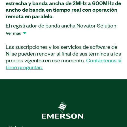
estrecha y banda ancha de 2MHz a 600MHz de
ancho de banda en tiempo real con operación
remota en paralelo.
El registrador de banda ancha Novator Solution
MUNIN 1005-IF es una aplicación autónoma para
Ver más
grabaciones largas de señales IF de banda
estrecha y banda ancha. La función opcional de
Las suscripciones y los servicios de software de
monitoreo de espectro en tiempo real (para
NI se pueden renovar al final de sus términos a los
entradas IF IBW de 70MHz) combinada con el
precios vigentes en ese momento.
Contáctenos si
gran búfer de adquisición es ideal para capturar
tiene preguntas.
señales raras por parte de operadores
remotos.\nLa plataforma configurable está
optimizada para capturar uno o más canales IF en
tiempo real para caracterización del DUT, análisis
de espectro o configuración de pruebas de
laboratorio repetibles.\n\nLa aplicación soporta
canales IF con 2x70MHz a 160MHc fc y ancho de
banda en tiempo real 1x600MHz a 1GHz fc. Otras