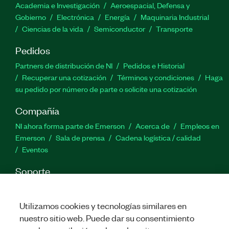
Academia e Investigación
Aeroespacial, Defensa y
Gobierno
Electrónica
Energía
Maquinaria Industrial
Número(s) de parte:
787364-35
|
787364-35WP
|
Ciencias de la vida
Semiconductor
Transporte
787622-35
|
787622-35WP
Pedidos
Partners de distribución de NI
Pedidos e Historial
Recuperar una cotización
Términos y condiciones
Haga
su pedido por número de parte o solicite una cotización
Compañía
NI ahora forma parte de Emerson
Acerca de
Empleos en
Emerson
Sala de prensa
Cadena logística / calidad
Eventos
Soporte
Descargas
Documentación de productos
Foros de
discusión
Activar un producto
Enviar solicitud de servicio
Utilizamos cookies y tecnologías similares en
Comentarios
nuestro sitio web. Puede dar su consentimiento