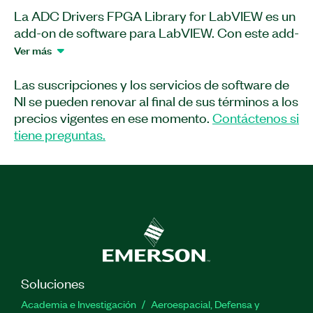
La ADC Drivers FPGA Library for LabVIEW es un
add-on de software para LabVIEW. Con este add-
on, puede usar VIs de FPGA para configuración,
Ver más
controlador y conversión de datos para
proporcionar soporte para convertidores A/D
Las suscripciones y los servicios de software de
(ADC). Puede seleccionar las propiedades del
NI se pueden renovar al final de sus términos a los
controlador desde un panel frontal del VI. La ADC
precios vigentes en ese momento.
Contáctenos si
Drivers FPGA Library for LabVIEW proporciona
tiene preguntas.
una opción de generación de reloj maestro con
un VI separado para los ADCs aplicables.
Número(s) de parte:
787403-35
Soluciones
Academia e Investigación
Aeroespacial, Defensa y