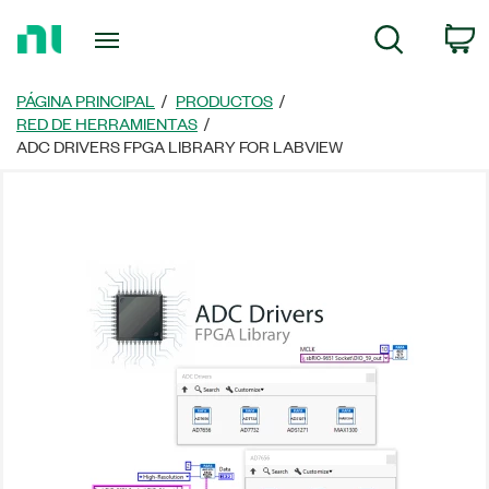
Regresar
C
Búsqueda
a
la
página
PÁGINA PRINCIPAL
PRODUCTOS
principal
RED DE HERRAMIENTAS
ADC DRIVERS FPGA LIBRARY FOR LABVIEW