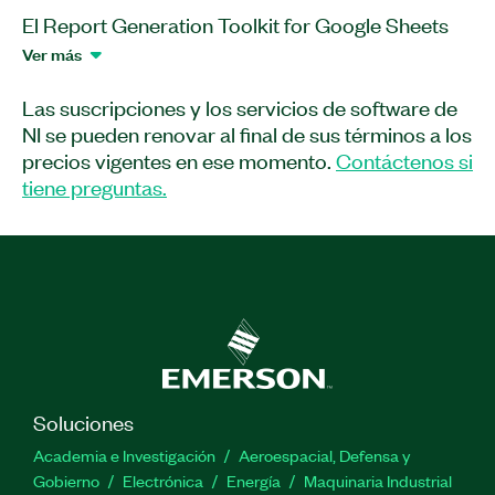
El Report Generation Toolkit for Google Sheets
es un add-on de software para LabVIEW. Puede
Ver más
usar este add-on para generar informes usando
Google Sheets a partir de datos de LabVIEW.
Las suscripciones y los servicios de software de
También puede leer reportes en Google Sheets
NI se pueden renovar al final de sus términos a los
en LabVIEW. Además, el Report Generation
precios vigentes en ese momento.
Contáctenos si
Toolkit for Google Sheets soporta la generación
tiene preguntas.
de gráficas en Google Sheets para el rango de
datos.
Número(s) de parte:
787239-35
Soluciones
Academia e Investigación
Aeroespacial, Defensa y
Gobierno
Electrónica
Energía
Maquinaria Industrial