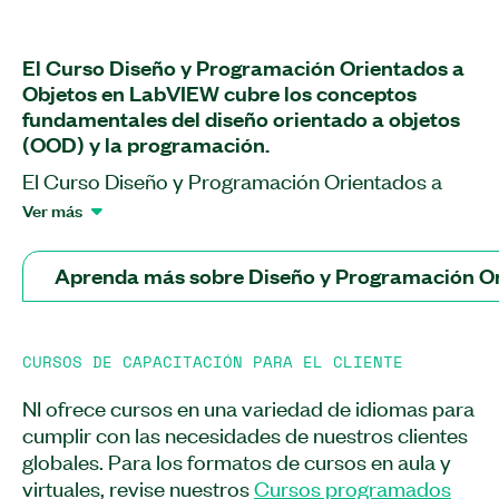
El Curso Diseño y Programación Orientados a
Objetos en LabVIEW cubre los conceptos
fundamentales del diseño orientado a objetos
(OOD) y la programación.
El Curso Diseño y Programación Orientados a
Objetos en LabVIEW le ayuda a evaluar los
Ver más
principios de OOD para el desarrollo de
aplicaciones. Este curso le enseña cómo
Aprenda más sobre Diseño y Programación Or
implementar una aplicación utilizando patrones
de diseño OOD comunes. Aprenderá cómo
implementar una jerarquía de clases básica
CURSOS DE CAPACITACIÓN PARA EL CLIENTE
usando las clases de LabVIEW, cómo usar las
características de LabVIEW que proporcionan
NI ofrece cursos en una variedad de idiomas para
funcionalidad adicional a las clases de LabVIEW y
cumplir con las necesidades de nuestros clientes
cómo modificar aplicaciones existentes de
globales. Para los formatos de cursos en aula y
LabVIEW para reemplazar patrones comunes
virtuales, revise nuestros
Cursos programados