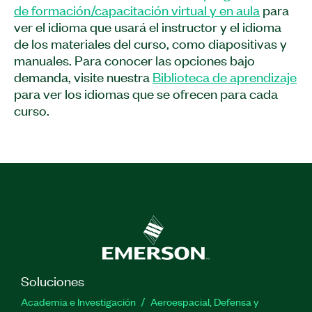
con objetos de LabVIEW. El curso incluye
de formación/capacitación virtual y en aula
para
ejemplos que demuestran la aplicación de estos
ver el idioma que usará el instructor y el idioma
conceptos. El Curso Diseño y Programación
de los materiales del curso, como diapositivas y
Orientados a Objetos en LabVIEW se recomienda
manuales. Para conocer las opciones bajo
a los usuarios de LabVIEW que mejoran la
demanda, visite nuestra
Biblioteca de aprendizaje
legibilidad y la reutilización de su código y los
para ver los idiomas que se ofrecen para cada
programadores orientados a objetos que
curso.
implementan OOD en LabVIEW. Se requiere
experiencia en el Curso LabVIEW Core 2 o
equivalente.
Características Principales:
Formato: Bajo demanda, Aula, Virtual y Kit
Prerrequisitos: Curso LabVIEW Core 2 o
experiencia equivalente
Soluciones
Este curso también está disponible en un
Academia e Investigación
Aeroespacial, Defensa y
formato de aula privada o virtual privado