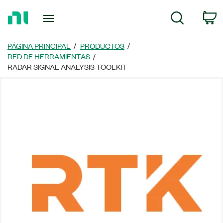
Regresar
C
Búsqueda
a
la
página
PÁGINA PRINCIPAL
PRODUCTOS
principal
RED DE HERRAMIENTAS
RADAR SIGNAL ANALYSIS TOOLKIT