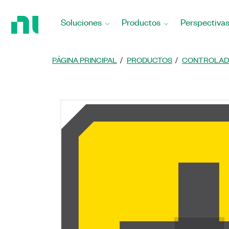
Regresar
a
Soluciones
Productos
Perspectiva
la
página
principal
PÁGINA PRINCIPAL
PRODUCTOS
CONTROLAD