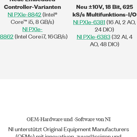
Controller-Varianten
Neu ±10V, 18 Bit, 625
NI PXIe-8842
(Intel®
kS/s Multifunktions-I/O
Core™ i5, 8 GB/s)
NI PXIe-6381
(16 AI, 2 AO,
NI PXIe-
24 DIO)
8862
(Intel Core i7, 16 GB/s)
NI PXIe-6383
(32 AI, 4
AO, 48 DIO)
OEM-Hardware und -Software von NI
NI unterstützt Original Equipment Manufacturers
(OEMs) mit innovativen, zuverlässigen und