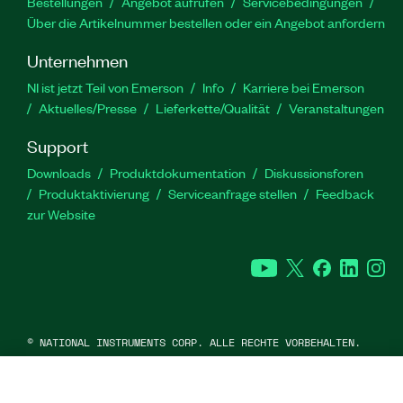
Bestellungen
Angebot aufrufen
Servicebedingungen
Über die Artikelnummer bestellen oder ein Angebot anfordern
Unternehmen
NI ist jetzt Teil von Emerson
Info
Karriere bei Emerson
Aktuelles/Presse
Lieferkette/Qualität
Veranstaltungen
Support
Downloads
Produktdokumentation
Diskussionsforen
Produktaktivierung
Serviceanfrage stellen
Feedback
zur Website
YouTube
Twitter
Facebook
Linked
In
©
NATIONAL INSTRUMENTS CORP. ALLE RECHTE VORBEHALTEN.
RECHTLICHE HINWEISE
|
IMPRINT
|
DATENSCHUTZ
|
Cookies
verwalten