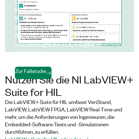
Dadurch wurden die
Investitionskosten im Vergleich zu
Konkurrenzlösungen um 30 Prozent
gesenkt und gleichzeitig wurde die
flugkritische Embedded-Software für
das Midnight eVTOL-Flugzeug
validiert.
Zur Fallstudie
Nutzen Sie die NI LabVIEW+
Suite for HIL
Die LabVIEW+ Suite für HIL umfasst VeriStand,
LabVIEW, LabVIEW FPGA, LabVIEW Real-Time und
mehr, um die Anforderungen von Ingenieuren, die
Embedded-Software-Tests und -Simulationen
durchführen, zu erfüllen.
LabVIEW+ Suite for HIL erkunden