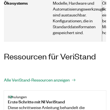
Ökosystems
Modelle, Hardware und
Öko
Automatisierungswerkzeuge
Soft
sind austauschbar.
eine
Konfigurationen, die in
bezo
Standarddateiformaten
Migr
gespeichert sind.
hoch
Ressourcen für VeriStand
Alle VeriStand-Ressourcen anzeigen
Schulungen
Erste Schritte mit NI VeriStand
Diese schrittweise Anleitung behandelt die