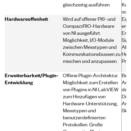
gleichzeitig ausführen
Komp
oder
Hardwareoffenheit
Wird auf offener PXI- und
Eig
CompactRIO-Hardware
erfo
von NI ausgeführt.
Erwe
Möglichkeit, I/O-Module
Sign
zwischen Messtypen und
Abhä
Kommunikationsbussen zu
Hers
mischen und anzupassen.
Prei
Erweiterbarkeit/Plugin-
Offene Plugin-Architektur.
Begr
Entwicklung
Möglichkeit zum Erstellen
Anpa
von Plugins in NI LabVIEW
der 
zum Hinzufügen von
Dien
Hardware-Unterstützung,
Anbi
Messtypen und
Skr
benutzerdefinierten
Protokollen. Große