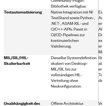
Community-Plugin-
Bibliothek verfügbar.
Testautomatisierung
Native Integration mit NI
Eig
TestStand sowie Python-,
Aut
.NET-, ASAM-XIL- und
enth
C/C++-APIs. Passt in
API-
CI/CD-Pipelines zur
Die 
kontinuierlichen
exte
Validierung.
erfo
Mid
MIL/SIL/HIL-
Dieselbe Systemdefinition
Star
Skalierbarkeit
skaliert von Desktop-
aber
MIL/SIL bis zur
erfo
vollständigen HIL-
Too
Verteilung ohne
dess
Neukonfiguration.
Unabhängigkeit des
Offene Architektur.
Vert