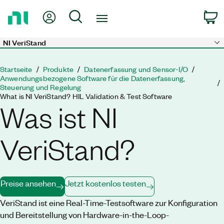
Zurück
Mein Konto
Suche
W
zur
Startseite
NI VeriStand
Skip to main content
Startseite
Produkte
Datenerfassung und Sensor-I/O
Anwendungsbezogene Software für die Datenerfassung, 
Steuerung und Regelung
What is NI VeriStand? HIL Validation & Test Software
Was ist NI
VeriStand?
Preise ansehen
Jetzt kostenlos testen
VeriStand ist eine Real-Time-Testsoftware zur Konfiguration
und Bereitstellung von Hardware-in-the-Loop-