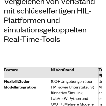
Vergleichen von VeriStand
mit schlüsselfertigen HIL-
Plattformen und
simulationsgekoppelten
Real-Time-Tools
Feature
NI VeriStand
Tur
Pla
Flexibilität der
100+ Umgebungen über
Unte
Modellintegration
FMI sowie Unterstützung
Mod
für native Simulink,
aber
LabVIEW, Python und
erfo
C/C++. Mehrere Modelle
hers